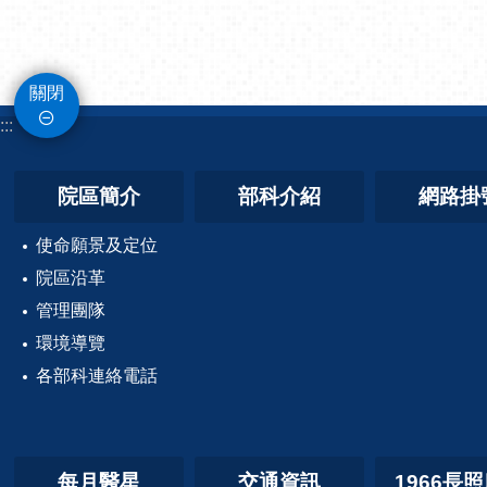
關閉
:::
院區簡介
部科介紹
網路掛
使命願景及定位
院區沿革
管理團隊
環境導覽
各部科連絡電話
每月醫星
交通資訊
1966長