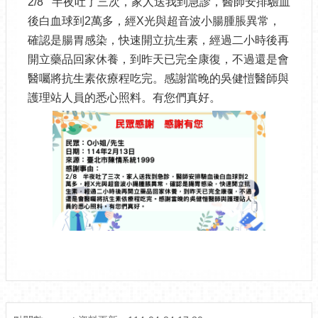
2/8 半夜吐了三次，家人送我到急診，醫師安排驗血
後白血球到2萬多，經X光與超音波小腸腫脹異常，
確認是腸胃感染，快速開立抗生素，經過二小時後再
開立藥品回家休養，到昨天已完全康復，不過還是會
醫囑將抗生素依療程吃完。感謝當晚的吳健愷醫師與
護理站人員的悉心照料。有您們真好。