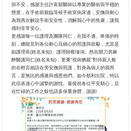
與不安，感謝主任許富順醫師以專業的醫術與平穩的
態度，在手術前親臨等候手術室病床邊，安撫與耐心
為我再次解說手術安全性，消解我心中的焦慮，讓我
感到非常安心。
更感謝每一位護理及團隊同仁，在我不適、疼痛的時
刻，總能見到各位耐心且細心的照護與鼓勵，尤其是
副護理長(姓名未知)、護理師蔡瑧鴻。然在開刀房麻
醉醫護同仁(姓名未知)，更秉"視病猶親"對待親人般
的在輕言細語在旁安撫與照護，對身為病人的我而
言，是無比的感激與感恩他們。如今順利出院，特以
此信表達心中誠摯的謝忱。最後祝各位平安順心，且
在忙碌的工作之餘也請多保重身體，謝謝!