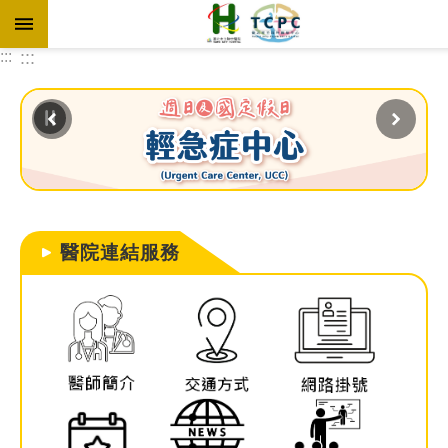
跳到主要內容區塊
:::
:::
進
階
搜
尋
醫院連結服務
訊
息
專
區
認
識
本
院