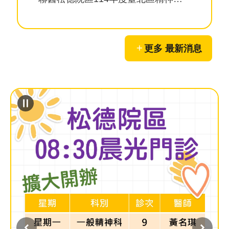
員
工
信
更多 最新消息
箱
ENGLISH
宣
導
使
用
ODF
開
放
文
件
格
式