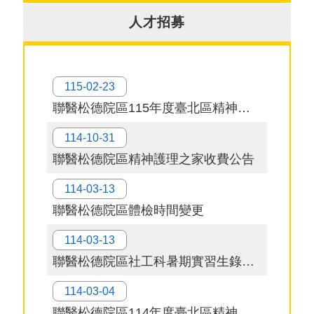
究
人才招募
網
站
導
115-02-23
覽
聯醫松德院區115年度臺北區精神醫療網精神復健機構標竿學習
台
114-10-31
北
聯醫松德院區精神護理之家收費公告
卡-
健
114-03-13
康
服
聯醫松德院區體檢時間變更
務
114-03-13
陳
聯醫松德院區社工科暑期實習生錄取名單
情
系
114-03-04
統
聯醫松德院區114年度臺北區精神醫療網 精神復健機構任職一年以上負責人在職訓練