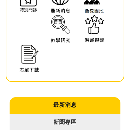
就
醫
指
南
特
色
醫
療
衛
教
專
區
最新消息
教
新聞專區
學
研