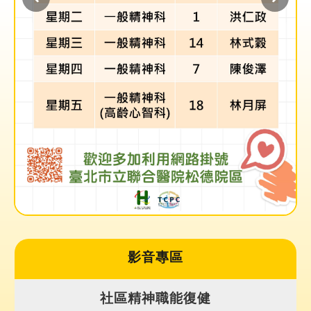
雙
語
詞
彙
隱
私
權
及
資
訊
安
全
政
策
聯
影音專區
絡
我
社區精神職能復健
們