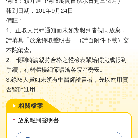
備取：賴卉蓮（備取期間自榜示日起三個月）
報到日期：101年9月24日
就
備註：
醫
指
1、正取人員經通知而未如期報到者視同放棄，
南
請填具「放棄錄取聲明書」（請自附件下載）交
本院備查。
特
色
2、報到時請親持合格之體檢表單始得完成報到
醫
手續，有關體檢細節請洽各院區勞安。
療
3.錄取人員如未領有中醫師證書者，先以約用實
衛
習醫師進用。
教
專
相關檔案
區
放棄報到聲明書
教
學
研