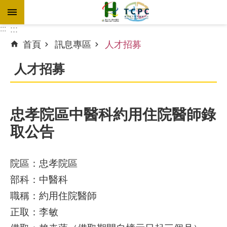
跳到主要內容區塊
:::
:::
首頁
訊息專區
人才招募
進
階
人才招募
搜
尋
忠孝院區中醫科約用住院醫師錄
取公告
訊
息
專
院區：忠孝院區
區
部科：中醫科
認
職稱：約用住院醫師
識
正取：李敏
本
院