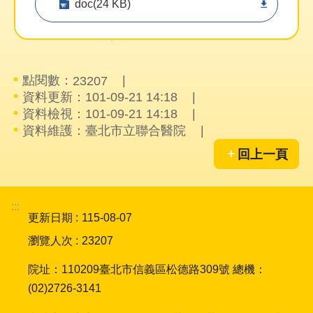
doc(24 KB)
究
網
站
點閱數：
23207
導
覽
資料更新：101-09-21 14:18
資料檢視：101-09-21 14:18
資料維護：臺北市立聯合醫院
回
首
回上一頁
頁
台
:::
北
更新日期
115-08-07
卡-
瀏覽人次
23207
健
康
院址：110209臺北市信義區松德路309號 總機：
服
務
(02)2726-3141