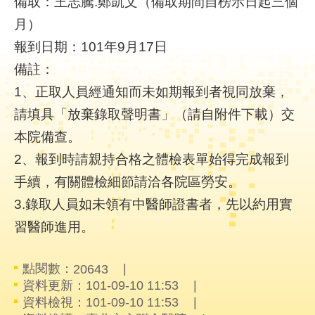
備取：王志騰.鄭凱文（備取期間自榜示日起三個
月）
就
報到日期：101年9月17日
醫
指
備註：
南
1、正取人員經通知而未如期報到者視同放棄，
請填具「放棄錄取聲明書」（請自附件下載）交
特
色
本院備查。
醫
2、報到時請親持合格之體檢表單始得完成報到
療
手續，有關體檢細節請洽各院區勞安。
衛
3.錄取人員如未領有中醫師證書者，先以約用實
教
習醫師進用。
專
區
點閱數：
20643
教
資料更新：101-09-10 11:53
學
資料檢視：101-09-10 11:53
研