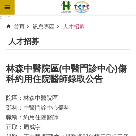
跳到主要內容區塊
:::
:::
首頁
訊息專區
人才招募
進
階
人才招募
搜
尋
林森中醫院區(中醫門診中心)傷
科約用住院醫師錄取公告
訊
息
專
院區：林森中醫院區
區
部科：中醫門診中心傷科
認
職稱：約用住院醫師
識
正取：周威宇
本
院