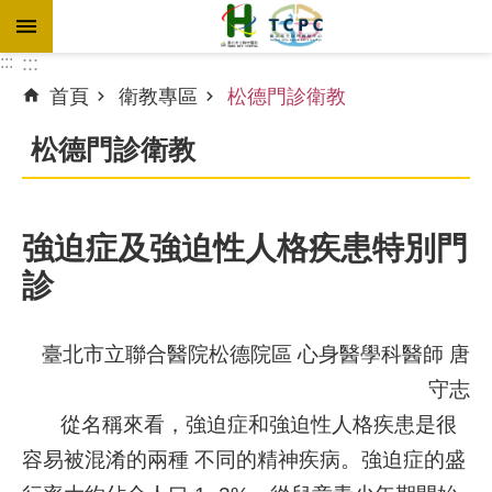
跳到主要內容區塊
:::
:::
首頁
衛教專區
松德門診衛教
進
階
松德門診衛教
搜
尋
強迫症及強迫性人格疾患特別門
診
訊
息
專
臺北市立聯合醫院松德院區 心身醫學科醫師 唐
區
守志
認
從名稱來看，強迫症和強迫性人格疾患是很
識
容易被混淆的兩種 不同的精神疾病。強迫症的盛
本
院