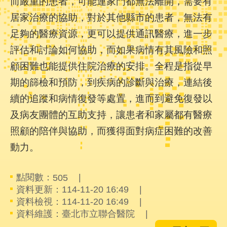
而嚴重的患者，可能連家門都無法離開，需要有
聯
居家治療的協助，對於其他縣市的患者，無法有
絡
我
足夠的醫療資源，更可以提供通訊醫療，進一步
們
評估和討論如何協助，而如果病情有其風險和照
FAQ
顧困難也能提供住院治療的安排。全程是指從早
期的篩檢和預防，到疾病的診斷與治療，連結後
續的追蹤和病情復發等處置，進而到避免復發以
及病友團體的互助支持，讓患者和家屬都有醫療
照顧的陪伴與協助，而獲得面對病症困難的改善
動力。
點閱數：
505
資料更新：114-11-20 16:49
資料檢視：114-11-20 16:49
資料維護：臺北市立聯合醫院