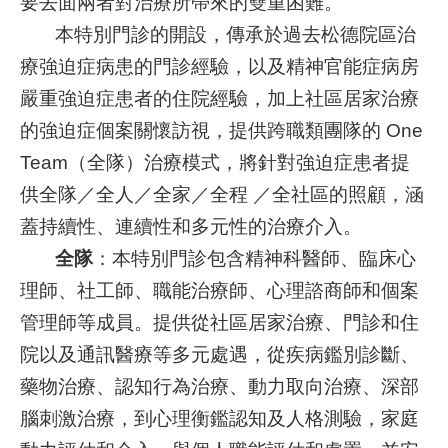
要去面兩者對治療所帶來的雙重困難。
究
本特別門診的開設，傳承於過去松德院區治
療強迫症病患的門診經驗，以及精神官能症病房
網
站
嚴重強迫症患者的住院經驗，加上社區居家治療
導
的強迫症個案關懷訪視，提供跨職類團隊的 One
覽
Team（全隊）治療模式，將針對強迫症患者提
回
供全隊／全人／全家／全程 ／全社區的照顧，涵
首
蓋持續性、連續性和多元性的治療介入。
頁
全隊
：本特別門診包含精神科醫師、臨床心
台
理師、社工師、職能治療師、心理諮商師和個案
北
管理師等成員。提供從社區居家治療、門診和住
卡-
健
院以及通訊醫療等多元處遇，從疾病鑑別診斷、
康
藥物治療、認知行為治療、動力取向治療、深部
服
務
腦刺激治療，到心理衡鑑認知及人格測驗，家庭