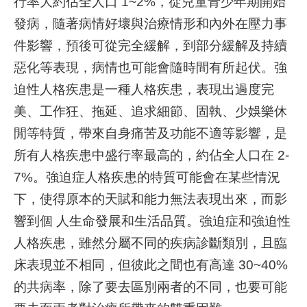
行率大約佔全人口 1~2%，從兒童青少年期開始
發病，隨著病情好壞與治療情形和內外在壓力事
就
件影響，預後可從完全緩解，到部分緩解及持續
醫
指
惡化等表現，病情也可能會隨時間有所起伏。強
南
迫性人格疾患是一種人格疾患，表現出過度完
美、工作狂、拖延、追求細節、固執、少娛樂休
特
色
閒等特質，帶來自身痛苦及功能不適等影響，是
醫
所有人格疾患中盛行率最高的，約佔全人口在 2-
療
7%。強迫症人格疾患的特質可能會在某些情況
衛
下，使得原本的天賦和能力無法表現出來，而影
教
響到個 人生命發展和生活品質。強迫症和強迫性
專
區
人格疾患，雖然分屬不同的疾病診斷類別，且臨
床表現並不相同，但彼此之間也有高達 30~40%
教
的共病率，除了要去區別兩者的不同，也要可能
學
研