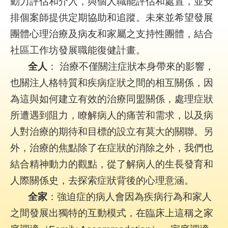
動力評估和介入，與個人職能評估和處置，並安
陳
排個案師提供定期協助和追蹤。未來並希望發展
情
系
團體心理治療及病友和家屬之支持性團體，結合
統
社區工作坊發展職能復健計畫。
員
全人
： 治療不僅關注症狀本身帶來的影響，
工
也關注人格特質和疾病症狀之間的相互關係，因
信
箱
為這與如何建立有效的治療同盟關係，處理症狀
所遭遇到阻力，瞭解病人的痛苦和需求，以及病
ENGLISH
人對治療的期待和目標的設立有莫大的關聯。另
外，治療的焦點除了在症狀的消除之外，我們也
宣
導
結合精神動力的觀點，從了解病人的生長發育和
使
人際關係史，去探索症狀背後的心理意涵。
用
ODF
全家
：強迫症的病人會因為疾病行為和家人
開
之間發展出獨特的互動模式，在臨床上這稱之家
放
文