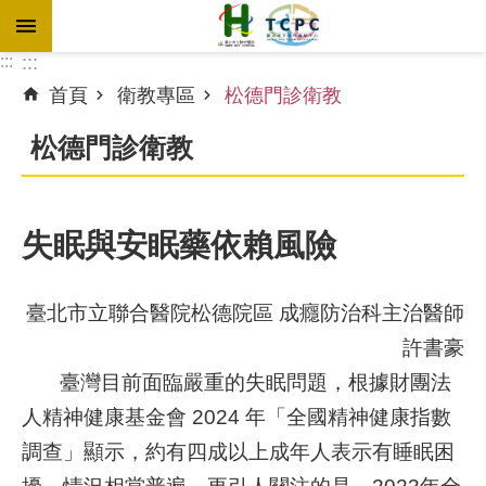
跳到主要內容區塊
:::
:::
首頁
衛教專區
松德門診衛教
進
階
松德門診衛教
搜
尋
失眠與安眠藥依賴風險
訊
息
臺北市立聯合醫院松德院區 成癮防治科主治醫師
專
許書豪
區
臺灣目前面臨嚴重的失眠問題，根據財團法
認
人精神健康基金會 2024 年「全國精神健康指數
識
調查」顯示，約有四成以上成年人表示有睡眠困
本
院