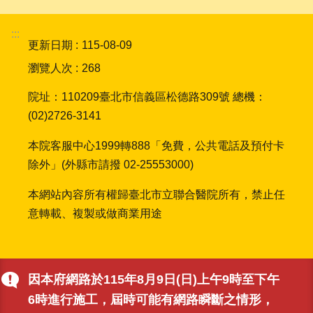
聯
絡
:::
我
更新日期
115-08-09
們
瀏覽人次
268
FAQ
院址：110209臺北市信義區松德路309號 總機：
(02)2726-3141
本院客服中心1999轉888「免費，公共電話及預付卡
除外」(外縣市請撥 02-25553000)
本網站內容所有權歸臺北市立聯合醫院所有，禁止任
意轉載、複製或做商業用途
因本府網路於115年8月9日(日)上午9時至下午
6時進行施工，屆時可能有網路瞬斷之情形，