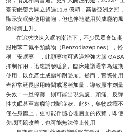
擾，情況相當普遍。更引人關注的是，2023年全
臺安眠藥共開立超過11.6 億顆，高居亞洲之冠，
就
顯示安眠藥使用普遍，但也伴隨濫用與成癮的風
醫
指
險持續上升。
南
在追求快速入眠的潮流下，不少民眾會短期
服用苯二氮平類藥物（Benzodiazepines），俗
特
色
稱「安眠藥」，此類藥物可透過增強大腦 GABA
醫
抑制作用，迅速誘發睡意。臨床建議通常為短期
療
使用，以免產生成癮和耐受度。然而，實際使用
衛
者卻常延長服用時間或逐漸加量，導致原本劑量
教
失效；一旦停藥，則可能出現焦慮、頭痛、反彈
專
區
性失眠甚至癲癇等戒斷症狀。此外，藥物成癮不
僅在身體上，更可能伴隨心理層面的依賴，即使
教
失眠問題改善，也可能無法停止使用。
學
研