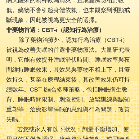
隔天醒來的精神較為清爽，且成癮風險相對較
陳
低。藥物不會引起身體依賴，也未觀察到明顯戒
情
系
斷現象，因此被視為更安全的選擇。
統
非藥物首選：CBT‑i（認知行為治療）
除了藥物治療外，認知行為治療（CBT‑i）
員
工
被視為改善失眠的首選非藥物療法。大量研究表
信
明，它能有效提升睡眠潛伏時間、睡眠效率與夜
箱
間維持睡眠效果，其效果與藥物不相上下，且療
ENGLISH
效持久，甚至在療程結束後，其改善效果仍可持
續數年。CBT‑i結合多種策略，包括睡眠衛生教
宣
導
育、睡眠時間限制、刺激控制、放鬆訓練與認知
使
重塑等，治療影響睡眠的思維與行為問題，改善
用
ODF
失眠。
開
若您或家人有以下狀況：劑量不斷增加、使
放
文