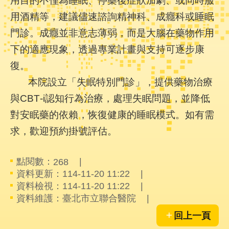
用目的不僅為睡眠、停藥後症狀加劇、或同時服
件
用酒精等，建議儘速諮詢精神科、成癮科或睡眠
格
式
門診。成癮並非意志薄弱，而是大腦在藥物作用
下的適應現象，透過專業計畫與支持可逐步康
雙
復。
語
詞
本院設立「失眠特別門診」，提供藥物治療
彙
與CBT‑i認知行為治療，處理失眠問題，並降低
隱
對安眠藥的依賴，恢復健康的睡眠模式。如有需
私
求，歡迎預約掛號評估。
權
及
資
點閱數：
268
訊
資料更新：114-11-20 11:22
安
資料檢視：114-11-20 11:22
全
資料維護：臺北市立聯合醫院
政
策
回上一頁