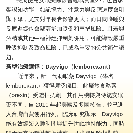
長期使用安眠藥除影響睡眠質量外，也會影
究
響認知功能，如記憶力、注意力與反應速度會明
顯下降，尤其對年長者影響更大；而日間嗜睡與
網
反應遲緩也會顯著增加跌倒和車禍風險。且若與
站
導
酒精或其他中樞神經抑制劑併用，可能導致嚴重
覽
呼吸抑制及致命風險，已成為重要的公共衛生議
回
題。
首
新型治療選擇：Dayvigo（lemborexant）
頁
近年來，新一代助眠藥 Dayvigo（學名
台
lemborexant）獲得廣泛矚目。此屬於食慾素
北
（orexin）受體拮抗劑，其作用機轉與傳統安眠
卡-
健
藥不同，自 2019 年起美國及多國核准，並已進
康
入台灣自費使用行列。臨床研究顯示，Dayvigo
服
務
能有效縮短入睡時間與提升睡眠維持能力，同時