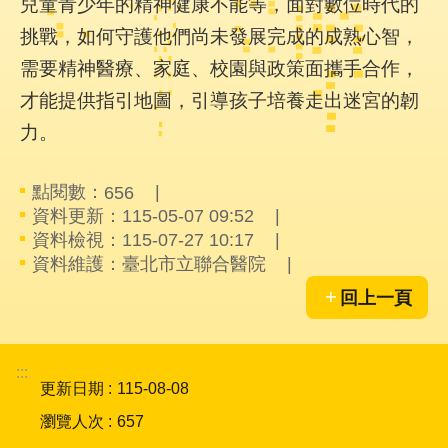
兒童青少年的精神健康不能等，面對數位時代的
件
格
挑戰，如何守護他們尚未發展完成的成熟心智，
式
需要精神醫療、家庭、校園與政策面攜手合作，
才能提供指引地圖，引導孩子培養走出迷宮的韌
雙
語
力。
詞
彙
點閱數：
656
資料更新：115-05-07 09:52
隱
資料檢視：115-07-27 10:17
私
權
資料維護：臺北市立聯合醫院
及
回上一頁
資
訊
安
全
:::
政
更新日期
115-08-08
策
瀏覽人次
657