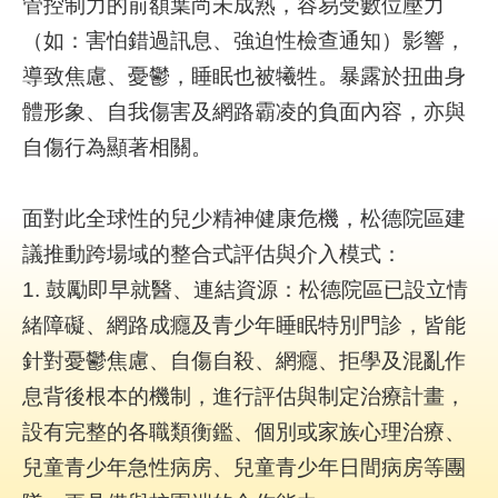
管控制力的前額葉尚未成熟，容易受數位壓力
究
（如：害怕錯過訊息、強迫性檢查通知）影響，
導致焦慮、憂鬱，睡眠也被犧牲。暴露於扭曲身
網
站
體形象、自我傷害及網路霸凌的負面內容，亦與
導
自傷行為顯著相關。
覽
回
面對此全球性的兒少精神健康危機，松德院區建
首
議推動跨場域的整合式評估與介入模式：
頁
1. 鼓勵即早就醫、連結資源：松德院區已設立情
台
緒障礙、網路成癮及青少年睡眠特別門診，皆能
北
針對憂鬱焦慮、自傷自殺、網癮、拒學及混亂作
卡-
健
息背後根本的機制，進行評估與制定治療計畫，
康
設有完整的各職類衡鑑、個別或家族心理治療、
服
務
兒童青少年急性病房、兒童青少年日間病房等團