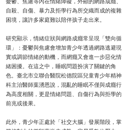
憂鬱、焦慮等內在情緒障礙，外顯的網路成癮、
自殺、自傷、暴力及拒學行為所交織而成的複雜
就
困境，讓許多家庭難以陪伴孩子走出來。
醫
指
南
研究顯示，情緒症狀與網路成癮常呈現「雙向循
環」：憂鬱與焦慮會增加青少年透過網路逃避現
特
色
實或調節情緒的動機，而網癮又會進一步惡化情
醫
緒困擾。在這之中，睡眠問題扮演了關鍵的角
療
色。臺北市立聯合醫院松德院區兒童青少年精神
衛
科主治醫師葉湧恩說，混亂的睡眠不僅與成癮行
教
為高度相關，更是情緒問題、自傷行為與拒學的
專
區
前兆或後果。
教
此外，青少年正處於「社交大腦」發展階段，掌
學
研