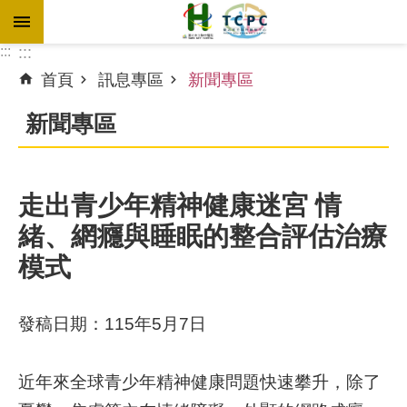
跳到主要內容區塊
:::
:::
首頁
訊息專區
新聞專區
進
階
新聞專區
搜
尋
走出青少年精神健康迷宮 情
緒、網癮與睡眠的整合評估治療
訊
息
模式
專
區
發稿日期：115年5月7日
認
識
近年來全球青少年精神健康問題快速攀升，除了
本
院