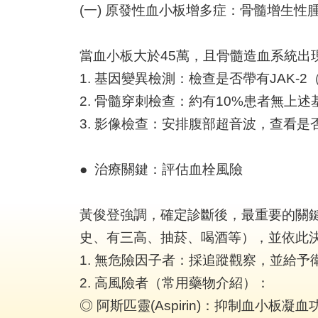
(一) 原發性血小板增多症：骨髓增生性
當血小板大於45萬，且骨髓造血系統出
1. 基因變異檢測：檢查是否帶有JAK-2（
2. 骨髓穿刺檢查：約有10%患者無
3. 影像檢查：安排腹部超音波，查看
● 治療關鍵：評估血栓風險
黃俊登強調，確定診斷後，最重要的關鍵是
史、有三高、抽菸、喝酒等），並依此
1. 無危險因子者：採追蹤觀察，並給
2. 高風險者（常用藥物介紹）：
◎ 阿斯匹靈(Aspirin)：抑制血小