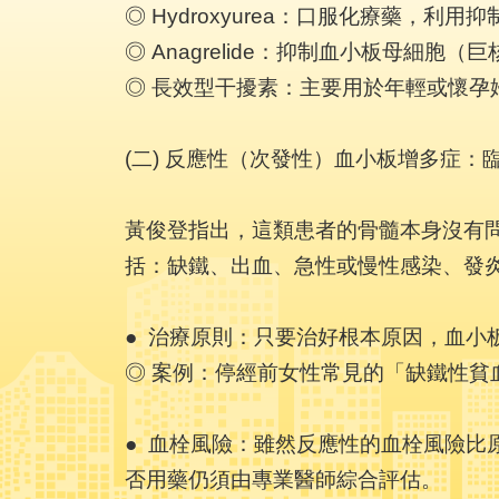
◎ Hydroxyurea：口服化療藥
◎ Anagrelide：抑制血小板母細胞
◎ 長效型干擾素：主要用於年輕或懷
(二) 反應性（次發性）血小板增多症：
黃俊登指出，這類患者的骨髓本身沒有
括：缺鐵、出血、急性或慢性感染、發
● 治療原則：只要治好根本原因，血小
◎ 案例：停經前女性常見的「缺鐵性
● 血栓風險：雖然反應性的血栓風險
否用藥仍須由專業醫師綜合評估。