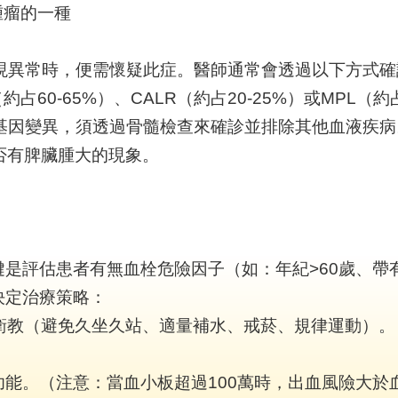
腫瘤的一種
現異常時，便需懷疑此症。醫師通常會透過以下方式確
約占60-65%）、CALR（約占20-25%）或MPL（
上述基因變異，須透過骨髓檢查來確診並排除其他血液疾病
是否有脾臟腫大的現象。
評估患者有無血栓危險因子（如：年紀>60歲、帶有J
決定治療策略：
予衛教（避免久坐久站、適量補水、戒菸、規律運動）。
板凝血功能。（注意：當血小板超過100萬時，出血風險大