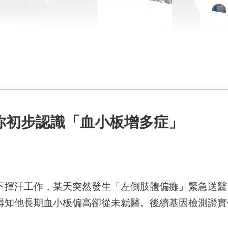
你初步認識「血小板增多症」
溫下揮汗工作，某天突然發生「左側肢體偏癱」緊急送
得知他長期血小板偏高卻從未就醫。後續基因檢測證實他