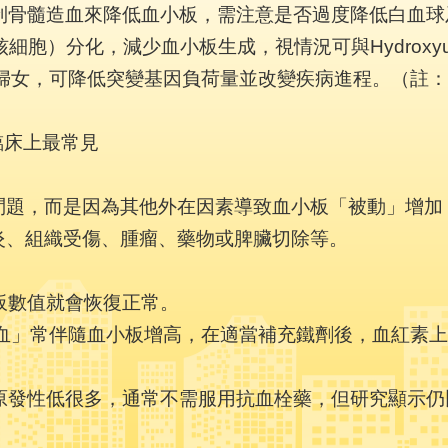
，利用抑制骨髓造血來降低血小板，需注意是否過度降低白血
（巨核細胞）分化，減少血小板生成，視情況可與Hydroxy
孕婦女，可降低突變基因負荷量並改變疾病進程。（註
臨床上最常見
問題，而是因為其他外在因素導致血小板「被動」增加
炎、組織受傷、腫瘤、藥物或脾臟切除等。
板數值就會恢復正常。
貧血」常伴隨血小板增高，在適當補充鐵劑後，血紅素
比原發性低很多，通常不需服用抗血栓藥，但研究顯示