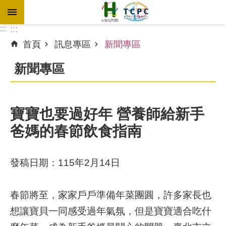
跳到主要內容區塊
:::
:::
首頁
訊息專區
新聞專區
進
階
新聞專區
搜
尋
寶寶也要過好年 營養師給新手
爸媽的春節飲食指南
訊
息
專
發稿日期：115年2月14日
區
認
春節將至，家家戶戶準備年菜團圓，許多家長也
識
想讓寶貝一同感受過年氣氛，但是寶寶適合吃什
本
院