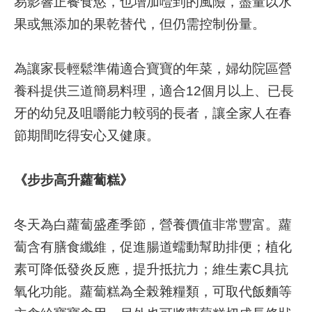
易影響正餐食慾，也增加噎到的風險，盡量以水
件
果或無添加的果乾替代，但仍需控制份量。
格
式
為讓家長輕鬆準備適合寶寶的年菜，婦幼院區營
雙
語
養科提供三道簡易料理，適合12個月以上、已長
詞
牙的幼兒及咀嚼能力較弱的長者，讓全家人在春
彙
節期間吃得安心又健康。
隱
私
《步步高升蘿蔔糕》
權
及
資
冬天為白蘿蔔盛產季節，營養價值非常豐富。蘿
訊
安
蔔含有膳食纖維，促進腸道蠕動幫助排便；植化
全
素可降低發炎反應，提升抵抗力；維生素C具抗
政
策
氧化功能。蘿蔔糕為全榖雜糧類，可取代飯麵等