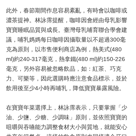
究
此外，春節期間作息容易紊亂，有時會以咖啡或
濃茶提神。林詠霈提醒，咖啡因會經由母乳影響
網
站
寶寶睡眠品質與成長。臺灣母乳哺育聯合學會建
導
議，哺乳媽媽每日咖啡因攝取量以不超過300毫
覽
克為原則，以市售便利商店為例，熱美式(480
回
ml)約240-317毫克，熱拿鐵(480 ml)約150-226
首
毫克，另外容易被忽略飲品，如：紅茶、巧克
頁
力、可樂等，因此選購時應注意食品標示，並於
台
飲用後至少4小時再哺乳，降低寶寶暴露風險。
北
卡-
健
在寶寶年菜選擇上，林詠霈表示，只要掌握「少
康
油、少鹽、少糖、少調味」原則，並依照寶寶的
服
務
咀嚼與吞嚥能力調整食材大小與質地，就能安心