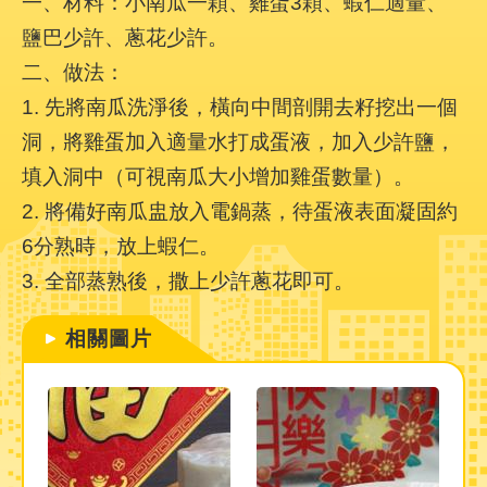
一、材料：小南瓜一顆、雞蛋3顆、蝦仁適量、
鹽巴少許、蔥花少許。
二、做法：
1. 先將南瓜洗淨後，橫向中間剖開去籽挖出一個
洞，將雞蛋加入適量水打成蛋液，加入少許鹽，
填入洞中（可視南瓜大小增加雞蛋數量）。
2. 將備好南瓜盅放入電鍋蒸，待蛋液表面凝固約
6分熟時，放上蝦仁。
3. 全部蒸熟後，撒上少許蔥花即可。
相關圖片