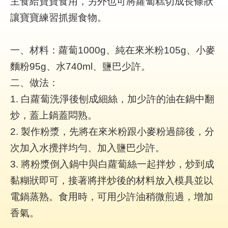
主食給寶寶食用，另外也可將蘿蔔糕切成長條狀
聯
讓寶寶練習抓握食物。
絡
我
們
一、材料：蘿蔔1000g、純在來米粉105g、小麥
FAQ
麵粉95g、水740ml、鹽巴少許。
二、做法：
1. 白蘿蔔洗淨後刨成細絲，加少許的油在鍋中翻
炒，蓋上鍋蓋悶熟。
2. 製作粉漿，先將在來米粉跟小麥粉過篩後，分
次加入水攪拌均勻、加入鹽巴少許。
3. 將粉漿倒入鍋中與白蘿蔔絲一起拌炒，炒到成
黏糊狀即可，接著將拌炒後的材料放入模具並以
電鍋蒸熟。食用時，可用少許油稍微煎過，增加
香氣。