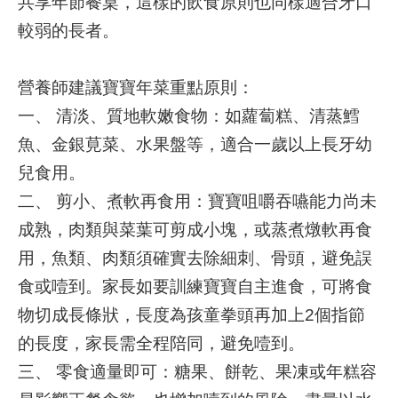
共享年節餐桌，這樣的飲食原則也同樣適合牙口
陳
較弱的長者。
情
系
統
營養師建議寶寶年菜重點原則：
員
一、 清淡、質地軟嫩食物：如蘿蔔糕、清蒸鱈
工
魚、金銀莧菜、水果盤等，適合一歲以上長牙幼
信
箱
兒食用。
二、 剪小、煮軟再食用：寶寶咀嚼吞嚥能力尚未
ENGLISH
成熟，肉類與菜葉可剪成小塊，或蒸煮燉軟再食
用，魚類、肉類須確實去除細刺、骨頭，避免誤
宣
導
食或噎到。家長如要訓練寶寶自主進食，可將食
使
物切成長條狀，長度為孩童拳頭再加上2個指節
用
ODF
的長度，家長需全程陪同，避免噎到。
開
三、 零食適量即可：糖果、餅乾、果凍或年糕容
放
文