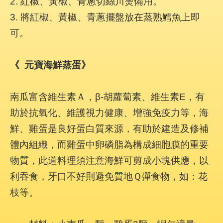
2. 紅椒、黃椒、青蔥切絲川燙備用。
3. 將紅椒、黃椒、青蔥擺盤放在蒸熟鱈魚上即
可。
《
元寶海鮮蒸蛋》
南瓜富含維生素Ａ，β-胡蘿蔔素、維生素E，有
助於抗氧化、維護視力健康、增強免疫力等，海
鮮、雞蛋是良好蛋白質來源，有助於建造及修補
體內組織，而雞蛋中卵磷脂為構成細胞膜的重要
物質，此道料理須注意海鮮可剪成小塊供應，以
利吞食，牙口不好則避免質地Ｑ彈食物，如：花
枝等。