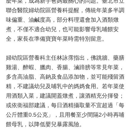
麼年菜，成為新手爸媽最關心的問題。臺北市立
聯合醫院婦幼院區營養科提醒，傳統年菜多半調
就
味偏重、油鹹度高，部分料理還會加入酒類燉
醫
指
煮，不僅不適合幼兒，也可能影響母乳哺餵安
南
全，家長在準備寶寶年菜時需特別留意。
特
色
婦幼院區營養科主任林詠霈指出，佛跳牆、藥膳
醫
雞湯、醉蝦、臘肉、香腸、滷蹄膀等常見年菜，
療
多含高油脂、高鈉及食品添加物，並可能殘留酒
衛
精，不建議幼兒及哺乳中的媽媽食用。若年菜使
教
用酒類入菜，建議開蓋燉煮，讓酒精充分揮發；
專
區
或依衛福部建議，每日酒精攝取量不宜超過「每
公斤體重0.5公克」，且用餐至少間隔2小時再哺
教
餵母乳，以降低嬰兒暴露風險。
學
研