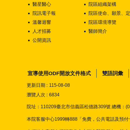
醫星醫心
院區組織架構
院訊電子報
院區使命、願景、定位及核心價
溫馨迴響
院區環境導覽
人才招募
醫師簡介
公開資訊
宣導使用ODF開放文件格式
雙語詞彙
更新日期
115-08-08
瀏覽人次
6834
院址：110209臺北市信義區松德路309號 總機：(02)2
本院客服中心1999轉888「免費，公共電話及預付卡除外