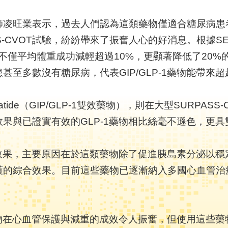
凌旺業表示，過去人們認為這類藥物僅適合糖尿病患者
SS-CVOT試驗，紛紛帶來了振奮人心的好消息。根據S
）的患者，不僅平均體重成功減輕超過10%，更顯著降低了2
至多數沒有糖尿病，代表GIP/GLP-1藥物能帶來
tide（GIP/GLP-1雙效藥物），則在大型SURPA
果與已證實有效的GLP-1藥物相比絲毫不遜色，更
臟保護效果，主要原因在於這類藥物除了促進胰島素分泌以
護的綜合效果。目前這些藥物已逐漸納入多國心血管治
-1藥物在心血管保護與減重的成效令人振奮，但使用這些