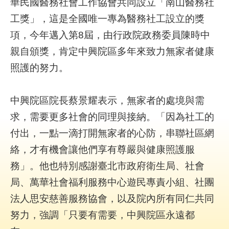
華民國醫務社會工作協會共同設立「南山醫務社
究
工獎」，這是全國唯一專為醫務社工設立的獎
項，今年邁入第8屆，由行政院政務委員陳時中
網
站
親自頒獎，肯定中興院區多年來致力無家者健康
導
照護的努力。
覽
回
中興院區院長蔡景耀表示，無家者的處境與需
首
求，需要更多社會的同理與接納。「因為社工的
頁
付出，一點一滴打開無家者的心防，串聯社區網
台
絡，才有機會讓他們享有尊嚴與健康照護服
北
務」。他也特別感謝臺北市政府衛生局、社會
卡-
健
局、萬華社會福利服務中心遊民專責小組、社團
康
法人思安慈善服務協會，以及院內所有同仁共同
服
務
努力，強調「只要有需要，中興院區永遠都