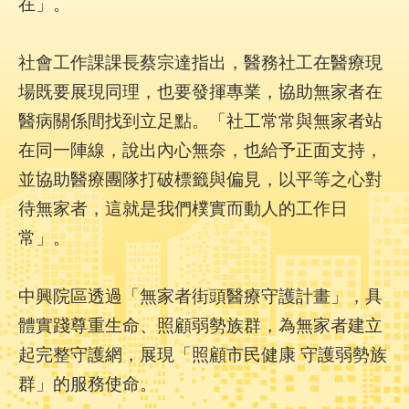
在」。
陳
情
系
社會工作課課長蔡宗達指出，醫務社工在醫療現
統
場既要展現同理，也要發揮專業，協助無家者在
員
醫病關係間找到立足點。「社工常常與無家者站
工
在同一陣線，說出內心無奈，也給予正面支持，
信
箱
並協助醫療團隊打破標籤與偏見，以平等之心對
待無家者，這就是我們樸實而動人的工作日
ENGLISH
常」。
宣
導
中興院區透過「無家者街頭醫療守護計畫」，具
使
體實踐尊重生命、照顧弱勢族群，為無家者建立
用
ODF
起完整守護網，展現「照顧市民健康 守護弱勢族
開
放
群」的服務使命。
文