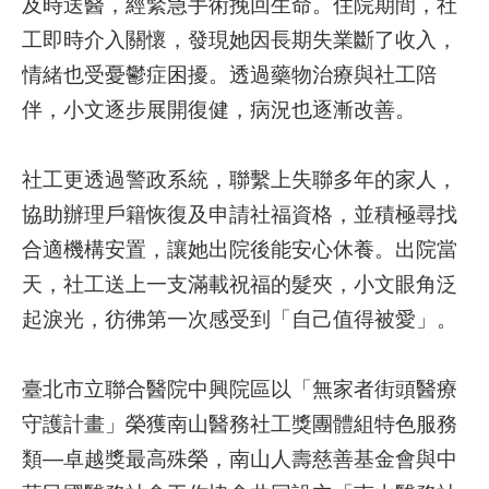
及時送醫，經緊急手術挽回生命。住院期間，社
工即時介入關懷，發現她因長期失業斷了收入，
就
情緒也受憂鬱症困擾。透過藥物治療與社工陪
醫
指
伴，小文逐步展開復健，病況也逐漸改善。
南
社工更透過警政系統，聯繫上失聯多年的家人，
特
色
協助辦理戶籍恢復及申請社福資格，並積極尋找
醫
合適機構安置，讓她出院後能安心休養。出院當
療
天，社工送上一支滿載祝福的髮夾，小文眼角泛
衛
起淚光，彷彿第一次感受到「自己值得被愛」。
教
專
區
臺北市立聯合醫院中興院區以「無家者街頭醫療
守護計畫」榮獲南山醫務社工獎團體組特色服務
教
類—卓越獎最高殊榮，南山人壽慈善基金會與中
學
研