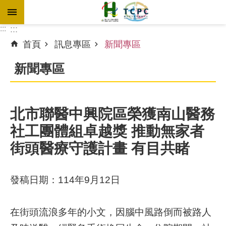
跳到主要內容區塊
:::
:::
首頁
訊息專區
新聞專區
進
階
新聞專區
搜
尋
北市聯醫中興院區榮獲南山醫務
社工團體組卓越獎 推動無家者
訊
息
街頭醫療守護計畫 有目共睹
專
區
發稿日期：114年9月12日
認
識
在街頭流浪多年的小文，因腦中風路倒而被路人
本
院