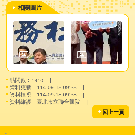
件
相關圖片
格
式
雙
語
詞
彙
隱
私
權
點閱數：
1910
及
資料更新：114-09-18 09:38
資
資料檢視：114-09-18 09:38
訊
資料維護：臺北市立聯合醫院
安
全
回上一頁
政
策
:::