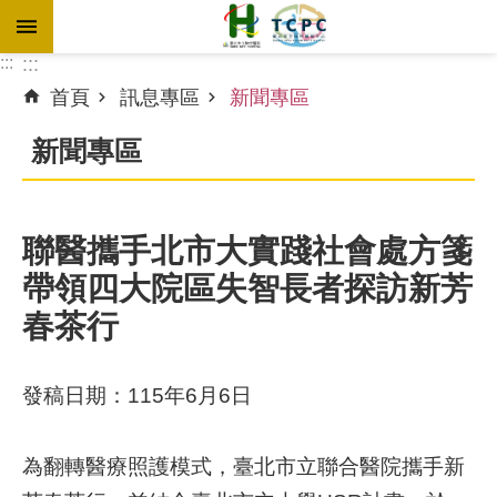
跳到主要內容區塊
:::
:::
首頁
訊息專區
新聞專區
進
階
新聞專區
搜
尋
聯醫攜手北市大實踐社會處方箋
帶領四大院區失智長者探訪新芳
訊
息
春茶行
專
區
發稿日期：115年6月6日
認
識
為翻轉醫療照護模式，臺北市立聯合醫院攜手新
本
院