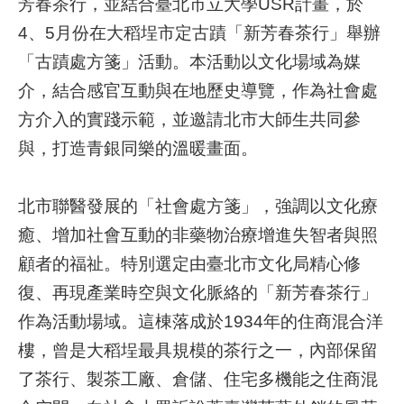
芳春茶行，並結合臺北市立大學USR計畫，於
4、5月份在大稻埕市定古蹟「新芳春茶行」舉辦
就
「古蹟處方箋」活動。本活動以文化場域為媒
醫
指
介，結合感官互動與在地歷史導覽，作為社會處
南
方介入的實踐示範，並邀請北市大師生共同參
與，打造青銀同樂的溫暖畫面。
特
色
醫
北市聯醫發展的「社會處方箋」，強調以文化療
療
癒、增加社會互動的非藥物治療增進失智者與照
衛
顧者的福祉。特別選定由臺北市文化局精心修
教
復、再現產業時空與文化脈絡的「新芳春茶行」
專
區
作為活動場域。這棟落成於1934年的住商混合洋
樓，曾是大稻埕最具規模的茶行之一，內部保留
教
了茶行、製茶工廠、倉儲、住宅多機能之住商混
學
研