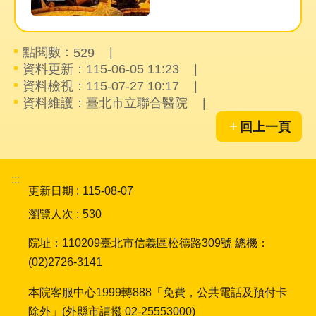
聯
絡
我
點閱數：
529
們
資料更新：115-06-05 11:23
資料檢視：115-07-27 10:17
FAQ
資料維護：臺北市立聯合醫院
回上一頁
:::
更新日期
115-08-07
瀏覽人次
530
院址：110209臺北市信義區松德路309號 總機：
(02)2726-3141
本院客服中心1999轉888「免費，公共電話及預付卡
除外」(外縣市請撥 02-25553000)