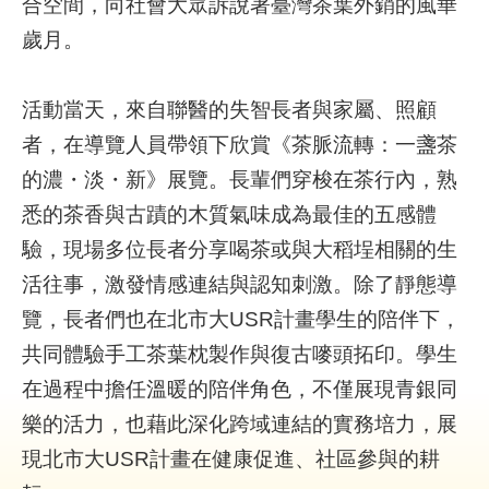
合空間，向社會大眾訴說著臺灣茶葉外銷的風華
究
歲月。
網
站
活動當天，來自聯醫的失智長者與家屬、照顧
導
者，在導覽人員帶領下欣賞《茶脈流轉：一盞茶
覽
的濃・淡・新》展覽。長輩們穿梭在茶行內，熟
回
悉的茶香與古蹟的木質氣味成為最佳的五感體
首
驗，現場多位長者分享喝茶或與大稻埕相關的生
頁
活往事，激發情感連結與認知刺激。除了靜態導
台
覽，長者們也在北市大USR計畫學生的陪伴下，
北
共同體驗手工茶葉枕製作與復古嘜頭拓印。學生
卡-
健
在過程中擔任溫暖的陪伴角色，不僅展現青銀同
康
樂的活力，也藉此深化跨域連結的實務培力，展
服
務
現北市大USR計畫在健康促進、社區參與的耕