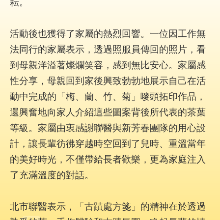
耘。
陳
情
系
活動後也獲得了家屬的熱烈回響。一位因工作無
統
法同行的家屬表示，透過照服員傳回的照片，看
員
到母親洋溢著燦爛笑容，感到無比安心。家屬感
工
性分享，母親回到家後興致勃勃地展示自己在活
信
箱
動中完成的「梅、蘭、竹、菊」嘜頭拓印作品，
還興奮地向家人介紹這些圖案背後所代表的茶葉
ENGLISH
等級。家屬由衷感謝聯醫與新芳春團隊的用心設
計，讓長輩彷彿穿越時空回到了兒時、重溫當年
宣
導
的美好時光，不僅帶給長者歡樂，更為家庭注入
使
了充滿溫度的對話。
用
ODF
開
放
北市聯醫表示，「古蹟處方箋」的精神在於透過
文