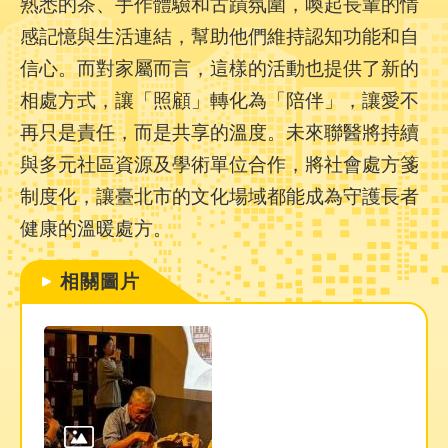
熟悉的茶、手作體驗和古蹟氛圍，喚起長輩的情
件
格
感記憶與生活連結，幫助他們維持認知功能和自
式
信心。而對家屬而言，這樣的活動也提供了新的
相處方式，讓「照顧」轉化為「陪伴」，讓愛不
雙
語
再只是責任，而是共享的溫度。未來聯醫將持續
詞
與多元社區資源及學術單位合作，將社會處方箋
彙
制度化，讓臺北市的文化場域都能成為守護長者
隱
健康的溫暖處方。
私
權
相關圖片
及
資
訊
安
全
政
策