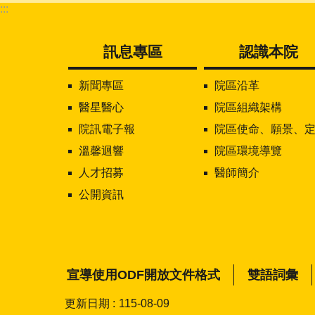
:::
訊息專區
認識本院
新聞專區
院區沿革
醫星醫心
院區組織架構
院訊電子報
院區使命、願景、定位及核心價
溫馨迴響
院區環境導覽
人才招募
醫師簡介
公開資訊
宣導使用ODF開放文件格式
雙語詞彙
更新日期
115-08-09