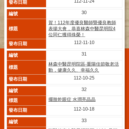
112-11-24
施
範
30
圍
賀！112年度優良醫師暨優良教師
表揚大會，恭喜林森中醫昆明院4
交
位同仁獲得殊榮！
通
資
112-11-10
訊
31
院
區
林森中醫昆明院區-重陽佳節敬老活
特
動，健康久久、幸福久久
色
112-10-25
醫
32
師
簡
擺脫乾眼症 水潤亮晶晶
介
112-10-18
健
33
康
資