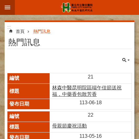
:::
跳到主要內容區塊
進
:::
階
首頁
熱門訊息
搜
熱門訊息
尋
院
21
區
林森中醫昆明院區端午佳節送祝
簡
福，中藥香包散芳香
介
113-06-18
部
科
22
介
母親節慶祝活動
紹
113-05-16