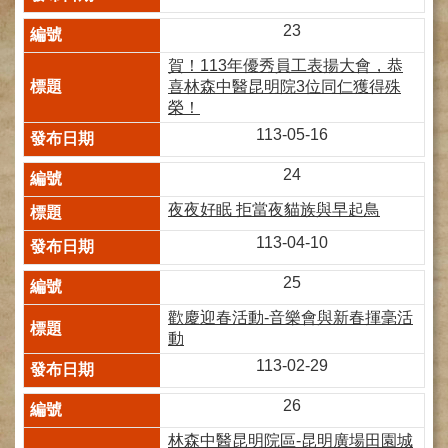
網
路
23
掛
號
賀！113年優秀員工表揚大會，恭
喜林森中醫昆明院3位同仁獲得殊
就
榮！
醫
113-05-16
指
南
24
臺
夜夜好眠 拒當夜貓族與早起鳥
灣
113-04-10
中
醫
25
國
際
歡慶迎春活動-音樂會與新春揮毫活
交
動
流
113-02-29
訓
練
26
中
心
林森中醫昆明院區-昆明廣場田園城