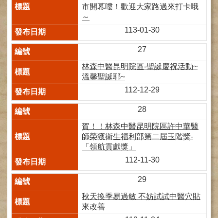
市開幕嘍！歡迎大家路過來打卡哦
健
～
康
113-01-30
檢
查
27
中
心
林森中醫昆明院區-聖誕慶祝活動~
(Health
溫馨聖誕耶~
Management
Center)
112-12-29
醫
28
療
賀！！林森中醫昆明院區許中華醫
收
師榮獲衛生福利部第二屆玉階獎-
費
「領航貢獻獎」
基
準
112-11-30
電
29
子
秋天換季易過敏 不妨試試中醫穴貼
病
來改善
歷
實