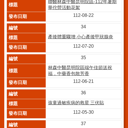
聯醫林森中醫昆明院區-112年暑期
訊
華佗營活動花絮
112-08-22
網
站
34
導
覽
產後體重驟增 小心產後甲狀腺炎
112-07-20
回
首
35
頁
林森中醫昆明院區端午佳節送祝
台
福，中藥香包散芳香
北
112-06-21
通-
健
36
康
服
孩童過敏疾病的救星 三伏貼
務
112-05-30
陳
情
37