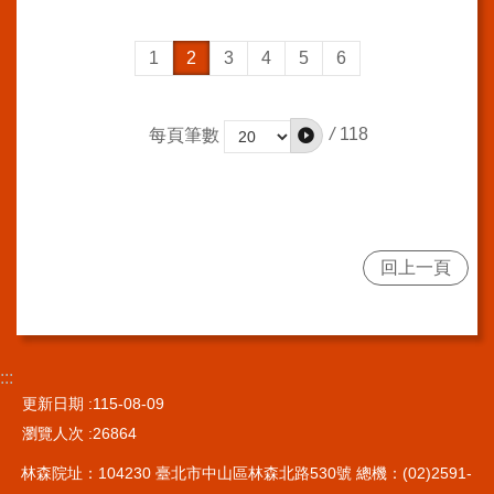
導
使
用
1
2
3
4
5
6
ODF
開
放
/
118
每頁筆數
文
件
格
式
雙
回上一頁
語
詞
彙
隱
:::
私
更新日期
115-08-09
權
及
瀏覽人次
26864
資
林森院址：104230 臺北市中山區林森北路530號 總機：(02)2591-
訊