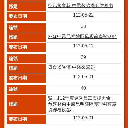
系
空污拉警報 中醫教你提升防禦力
統
112-05-22
院
訊
38
雙
月
林森中醫昆明院區母親節慶祝活動
刊
112-05-12
English
39
雙
胃食道逆流 中醫來幫您
語
詞
112-05-01
彙
40
員
工
賀！112年度優秀員工表揚大會，
信
恭喜林森中醫昆明院區護理科蔡慧
箱
貞獲得殊榮！
112-05-01
宣