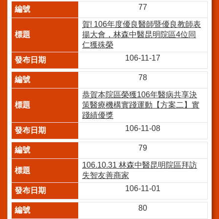
系
77
統
賀! 106年度優良醫師暨優良教師表
院
揚大會，林森中醫昆明院區4位同
訊
仁獲殊榮
雙
106-11-17
月
刊
78
English
恭賀本院區榮獲106年醫病共享決
策醫療機構實踐運動【方案二】實
雙
踐績優獎
語
詞
106-11-08
彙
79
員
106.10.31 林森中醫昆明院區拜訪
工
失智友善商家
信
箱
106-11-01
80
宣