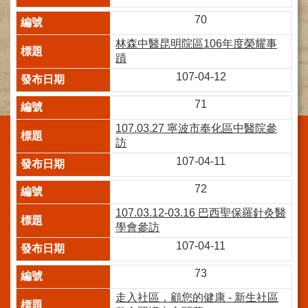
施
70
範
圍
林森中醫昆明院區106年度榮耀事
蹟
交
107-04-12
通
資
71
訊
107.03.27 寧波市奉化區中醫院參
院
訪
區
107-04-11
特
色
72
醫
107.03.12-03.16 巴西聖保羅針灸醫
師
學會參訪
簡
107-04-11
介
73
健
康
走入社區，顧您的健康 - 新生社區
資