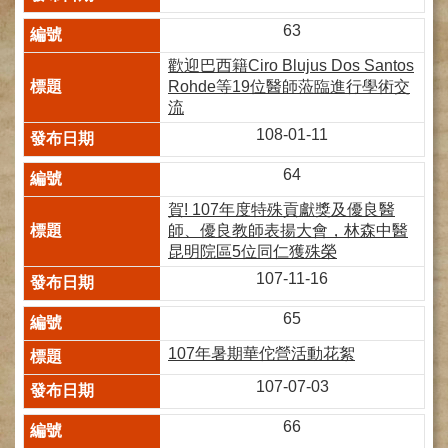
網
路
63
掛
號
歡迎 巴西籍Ciro Blujus Dos Santos
Rohde等19位醫師蒞臨進行學術交
就
流
醫
108-01-11
指
南
64
臺
賀! 107年度特殊貢獻獎及優良醫
灣
師、優良教師表揚大會，林森中醫
中
昆明院區5位同仁獲殊榮
醫
107-11-16
國
際
65
交
流
107年暑期華佗營活動花絮
訓
107-07-03
練
中
66
心