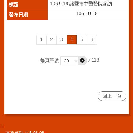
導
106.9.19 諸暨市中醫醫院參訪
使
用
106-10-18
ODF
開
放
文
1
2
3
4
5
6
件
格
式
/
118
每頁筆數
雙
語
詞
彙
回上一頁
隱
私
權
及
資
:::
訊
更新日期
115-08-08