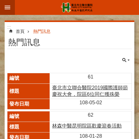
:::
跳到主要內容區塊
進
:::
階
首頁
熱門訊息
搜
熱門訊息
尋
院
61
區
臺北市立聯合醫院2019國際護師節
簡
慶祝大會，院區6位同仁獲殊榮
介
108-05-02
部
科
62
介
林森中醫昆明院區歡慶迎春活動
紹
108-01-28