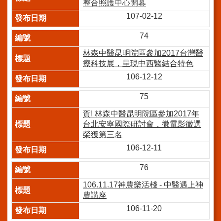
整合照護中心開幕
訊
107-02-12
網
74
站
導
林森中醫昆明院區參加2017台灣醫
覽
療科技展，呈現中西醫結合特色
106-12-12
回
首
75
頁
賀! 林森中醫昆明院區參加2017年
台
台北安寧國際研討會，微電影徵選
北
榮獲第三名
通-
106-12-11
健
康
76
服
務
106.11.17神農樂活棧 - 中醫遇上神
農講座
陳
106-11-20
情