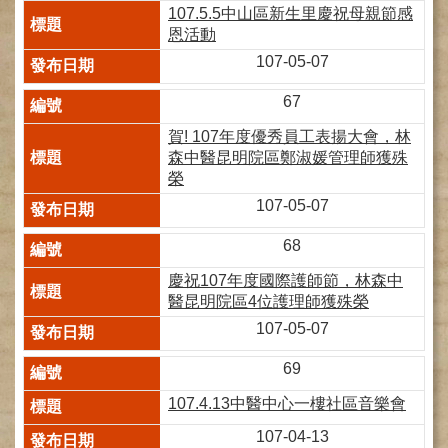
107.5.5中山區新生里慶祝母親節感
健
恩活動
康
107-05-07
檢
查
67
中
心
賀! 107年度優秀員工表揚大會，林
(Health
森中醫昆明院區鄭淑媛管理師獲殊
Management
榮
Center)
107-05-07
醫
療
68
收
慶祝107年度國際護師節，林森中
費
醫昆明院區4位護理師獲殊榮
基
準
107-05-07
電
69
子
107.4.13中醫中心一樓社區音樂會
病
歷
107-04-13
實