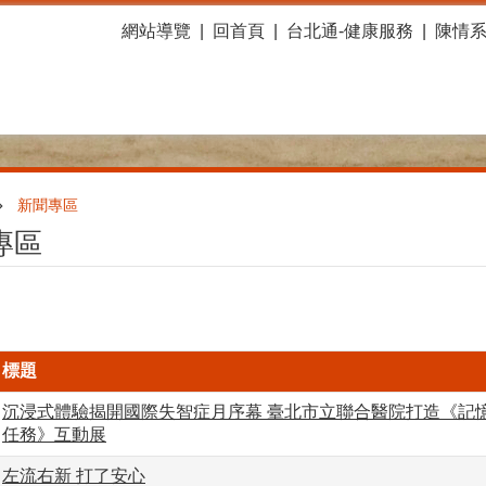
網站導覽
回首頁
台北通-健康服務
陳情
新聞專區
專區
標題
沉浸式體驗揭開國際失智症月序幕 臺北市立聯合醫院打造《記憶R
任務》互動展
左流右新 打了安心