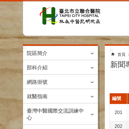
:::
跳到主要內容區塊
:::
:::
院區簡介
首頁
新聞
部科介紹
網路掛號
就醫指南
編號
臺灣中醫國際交流訓練中
201
心
202