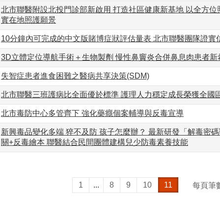
北市聯醫附設北投門診部新啟用 打造社區健康新基地 以全方位
實在地照護願景
10分鐘內可完成的中文版賭博症狀評估量表 北市聯醫團隊證實
3D立體定位導航手術＋生物製劑 慢性鼻竇炎合併鼻息肉患者新
失智症患者進食困難之醫病共享決策(SDM)
北市聯醫三班護病比全面優於標準 護理人力穩定成長榮獲全國
北市毒防中心多管齊下 強化藥癮個案輔導與反毒宣導
新興毒品變化多端 猝不及防 孩子怎麼辦？ 最新研發「解毒密
關+反毒繪本 聯醫結合民間團體建構兒少防毒素養技能
1
...
8
9
10
11
每頁筆