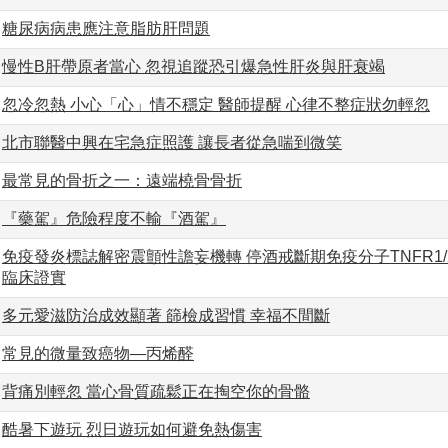
糖尿病病患應注意脂肪肝問題
慢性B肝帶原者當心 忽視追蹤恐引爆急性肝炎與肝衰竭
忽冷忽熱 小心「心」情不穩定 醫師提醒 心律不整症狀勿輕忽
北市聯醫中興在宅急症照護 讓長者從急喘到微笑
最常見的骨折之一：遠端橈骨骨折
『藥駕』危險程度不輸『酒駕』
免疫發炎標誌解密震顫性譫妄機轉 停酒戒斷期免疫分子TNFR1
臨床證實
多元愛滋防治成效顯著 篩檢成習慣 幸福不間斷
常見的微量致癌物—丙烯醛
背痛別輕忽 當心骨質疏鬆正在掏空你的骨骼
酷暑下遊玩 烈日遊玩如何避免熱傷害