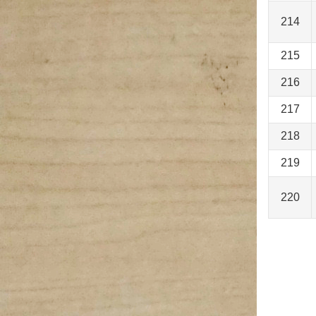
214
215
216
217
218
219
220