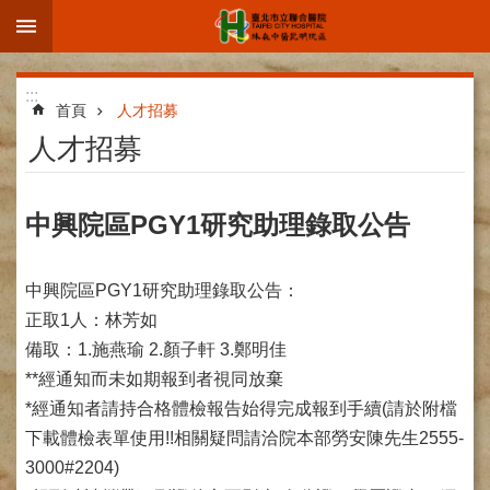
:::
跳到主要內容區塊
進
:::
階
首頁
人才招募
搜
人才招募
尋
中興院區PGY1研究助理錄取公告
院
中興院區PGY1研究助理錄取公告：
區
簡
正取1人：林芳如
介
備取：1.施燕瑜 2.顏子軒 3.鄭明佳
**經通知而未如期報到者視同放棄
部
科
*經通知者請持合格體檢報告始得完成報到手續(請於附檔
介
下載體檢表單使用!!相關疑問請洽院本部勞安陳先生2555-
紹
3000#2204)