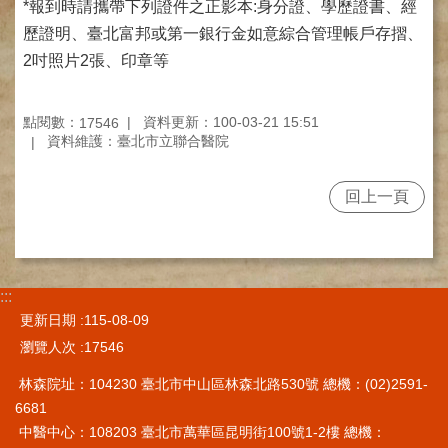
網
*報到時請攜帶下列證件之正影本:身分證、學歷證書、經
路
歷證明、臺北富邦或第一銀行金如意綜合管理帳戶存摺、
掛
2吋照片2張、印章等
號
就
點閱數：
資料更新：100-03-21 15:51
醫
17546
資料維護：臺北市立聯合醫院
指
南
回上一頁
臺
灣
中
醫
國
:::
際
更新日期
115-08-09
交
瀏覽人次
17546
流
訓
林森院址：104230 臺北市中山區林森北路530號 總機：(02)2591-
練
6681
中
中醫中心：108203 臺北市萬華區昆明街100號1-2樓 總機：
心