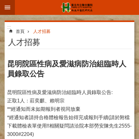
:::
跳到主要內容區塊
進
:::
階
首頁
人才招募
搜
人才招募
尋
昆明院區性病及愛滋病防治組臨時人
員錄取公告
院
區
簡
昆明院區性病及愛滋病防治組臨時人員錄取公告:
介
正取1人：莊奕麒、賴明宗
部
**經通知而未如期報到者視同放棄
科
*經通知者請持合格體檢報告始得完成報到手續(請於附檔
介
下載體檢表單使用!!相關疑問請洽院本部勞安陳先生2555-
紹
3000#2204)