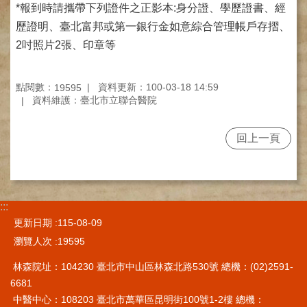
網
*報到時請攜帶下列證件之正影本:身分證、學歷證書、經
路
歷證明、臺北富邦或第一銀行金如意綜合管理帳戶存摺、
掛
號
2吋照片2張、印章等
就
醫
點閱數：
資料更新：100-03-18 14:59
19595
指
資料維護：臺北市立聯合醫院
南
回上一頁
臺
灣
中
醫
國
:::
際
更新日期
115-08-09
交
流
瀏覽人次
19595
訓
林森院址：104230 臺北市中山區林森北路530號 總機：(02)2591-
練
中
6681
心
中醫中心：108203 臺北市萬華區昆明街100號1-2樓 總機：