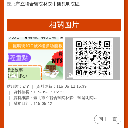
安
臺北市立聯合醫院林森中醫昆明院區
全
政
策
相關圖片
陳
情
系
統
FAQ
資
通
安
點閱數：
資料更新：115-05-12 15:39
全
410
資料檢視：115-05-12 15:39
政
資料維護：臺北市立聯合醫院林森中醫昆明院區
策
發布日期：115-05-12
及
目
標
回上一頁