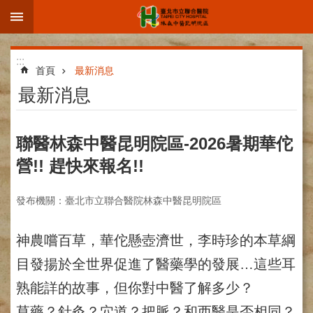
:::
跳到主要內容區塊
進
:::
階
首頁
最新消息
搜
最新消息
尋
聯醫林森中醫昆明院區-2026暑期華佗
營!! 趕快來報名!!
院
區
發布機關：臺北市立聯合醫院林森中醫昆明院區
簡
介
神農嚐百草，華佗懸壺濟世，李時珍的本草綱
部
科
目發揚於全世界促進了醫藥學的發展…這些耳
介
熟能詳的故事，但你對中醫了解多少？
紹
草藥？針灸？穴道？把脈？和西醫是否相同？