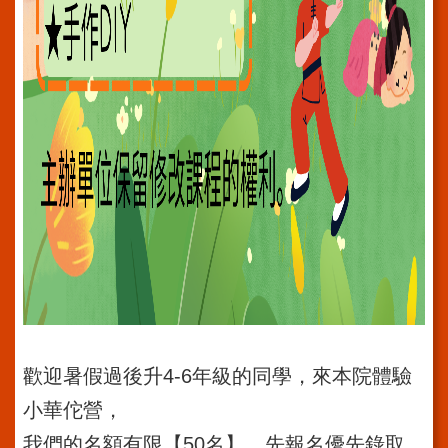
系
統
院
訊
雙
月
刊
English
雙
語
詞
彙
員
工
信
歡迎暑假過後升4-6年級的同學，來本院體驗
箱
小華佗營，
宣
我們的名額有限【50名】，先報名優先錄取。