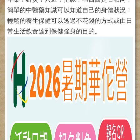
網
路
簡單的中醫藥知識可以知道自己的身體狀況！
掛
號
輕鬆的養生保健可以透過不花錢的方式或由日
常生活飲食達到保健強身的目的。
就
醫
指
南
臺
灣
中
醫
國
際
交
流
訓
練
中
心