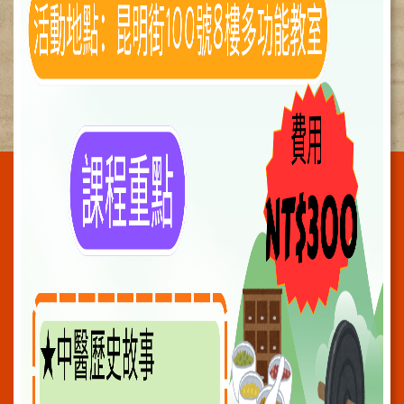
施
範
圍
交
通
資
訊
院
區
特
色
醫
師
簡
介
健
康
資