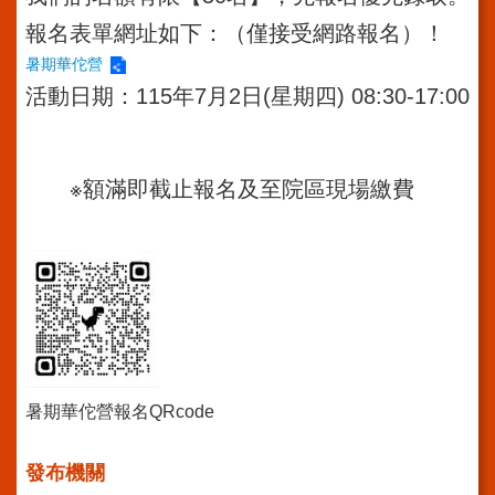
導
使
報名表單網址如下：（僅接受網路報名）！
用
暑期華佗營
ODF
開
活動日期：115年7月2日(星期四) 08:30-17:00
放
文
件
格
※額滿即截止報名及至院區現場繳費
式
雙
語
詞
彙
隱
私
權
暑期華佗營報名QRcode
及
資
發布機關
訊