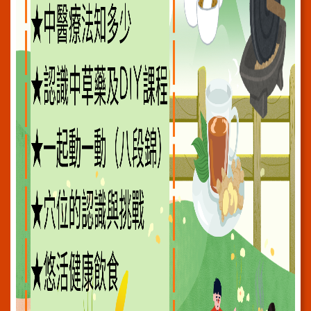
訊
網
站
導
覽
回
首
頁
台
北
通-
健
康
服
務
陳
情