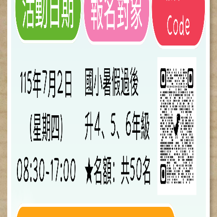
健
康
檢
查
中
心
(Health
Management
Center)
醫
療
收
費
基
準
電
子
病
歷
實