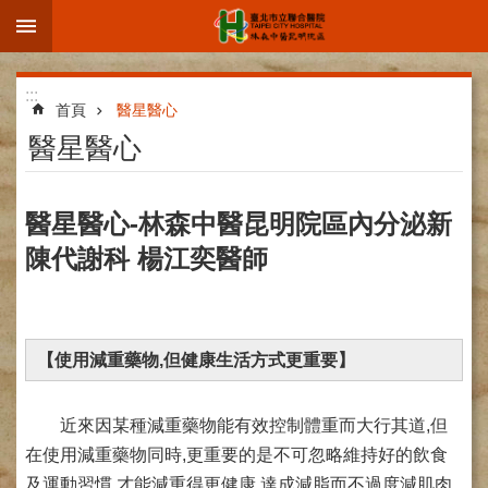
:::
跳到主要內容區塊
進
:::
階
首頁
醫星醫心
搜
醫星醫心
尋
醫星醫心-林森中醫昆明院區內分泌新
陳代謝科 楊江奕醫師
院
區
簡
介
【使用減重藥物,但健康生活方式更重要】
部
科
介
近來因某種減重藥物能有效控制體重而大行其道,但
紹
在使用減重藥物同時,更重要的是不可忽略維持好的飲食
及運動習慣,才能減重得更健康,達成減脂而不過度減肌肉