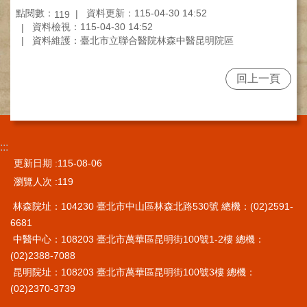
點閱數：
資料更新：115-04-30 14:52
施
119
資料檢視：115-04-30 14:52
範
資料維護：臺北市立聯合醫院林森中醫昆明院區
圍
交
回上一頁
通
資
訊
院
:::
區
更新日期
115-08-06
特
色
瀏覽人次
119
林森院址：104230 臺北市中山區林森北路530號 總機：(02)2591-
醫
師
6681
簡
中醫中心：108203 臺北市萬華區昆明街100號1-2樓 總機：
介
(02)2388-7088
昆明院址：108203 臺北市萬華區昆明街100號3樓 總機：
健
(02)2370-3739
康
資