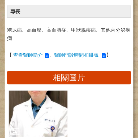
健
專長
康
檢
查
糖尿病、高血壓、高血脂症、甲狀腺疾病、其他內分泌疾
中
病
心
(Health
Management
【
查看醫師簡介
、
醫師門診時間和掛號
】
Center)
醫
療
相關圖片
收
費
基
準
電
子
病
歷
實