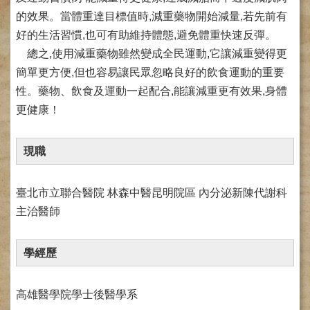
網
路
的效果。當體重達目標值時,減重藥物開始減量,若先前有
掛
好的生活習慣,也可有助維持體態,避免體重快速反彈。
號
總之,使用減重藥物雖然變成全民運動,它讓減重變得更
就
簡單更方便,但也容易讓民眾忽略良好的飲食運動的重要
醫
性。藥物、飲食及運動一起配合,能讓減重更有效果,身體
指
更健康！
南
臺
現職
灣
中
醫
臺北市立聯合醫院 林森中醫昆明院區 內分泌新陳代謝科
國
主治醫師
際
交
流
學經歷
訓
練
中
高雄醫學院學士後醫學系
心