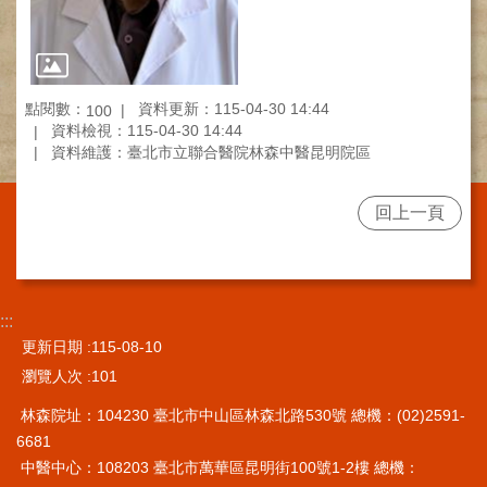
施
範
圍
交
點閱數：
資料更新：115-04-30 14:44
100
資料檢視：115-04-30 14:44
通
資料維護：臺北市立聯合醫院林森中醫昆明院區
資
訊
回上一頁
院
區
特
色
:::
醫
更新日期
115-08-10
師
簡
瀏覽人次
101
介
林森院址：104230 臺北市中山區林森北路530號 總機：(02)2591-
健
6681
康
中醫中心：108203 臺北市萬華區昆明街100號1-2樓 總機：
資