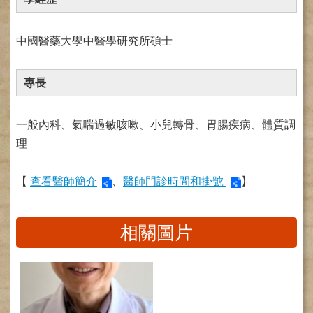
健
康
中國醫藥大學中醫學研究所碩士
檢
查
中
專長
心
(Health
Management
一般內科、氣喘過敏咳嗽、小兒轉骨、胃腸疾病、體質調
Center)
理
醫
療
【
查看醫師簡介
、
醫師門診時間和掛號
】
收
費
基
準
相關圖片
電
子
病
歷
實