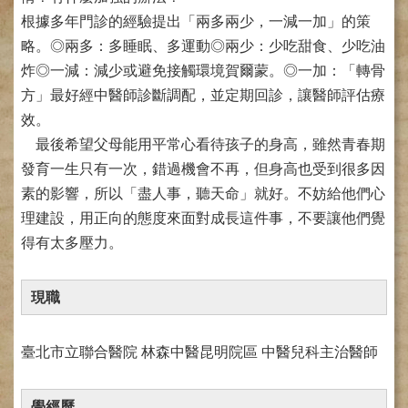
網
路
根據多年門診的經驗提出「兩多兩少，一減一加」的策
掛
略。◎兩多：多睡眠、多運動◎兩少：少吃甜食、少吃油
號
炸◎一減：減少或避免接觸環境賀爾蒙。◎一加：「轉骨
就
方」最好經中醫師診斷調配，並定期回診，讓醫師評估療
醫
效。
指
最後希望父母能用平常心看待孩子的身高，雖然青春期
南
發育一生只有一次，錯過機會不再，但身高也受到很多因
臺
素的影響，所以「盡人事，聽天命」就好。不妨給他們心
灣
理建設，用正向的態度來面對成長這件事，不要讓他們覺
中
醫
得有太多壓力。
國
際
現職
交
流
訓
臺北市立聯合醫院 林森中醫昆明院區 中醫兒科主治醫師
練
中
心
學經歷