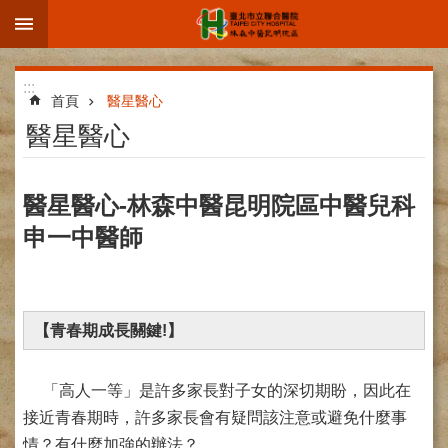
:::
跳到主要內容區塊
進
:::
階
首頁
醫星醫心
搜
醫星醫心
尋
醫星醫心-林森中醫昆明院區中醫兒科
申一中醫師
院
區
簡
介
【青春期成長關鍵!】
部
科
介
「高人一等」是許多家長對子女的深切期盼，因此在
紹
接近青春期時，許多家長會有疑問該注意或避免什麼事
情？有什麼加強的辦法？