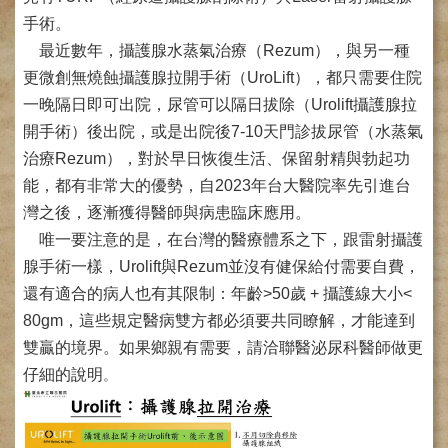
網
路
手術。
掛
最近數年，攝護腺水蒸氣治療（Rezum），與另一種
號
更微創無燒蝕攝護腺拉開手術（UroLift），都只需要住院
就
一晚隔日即可出院，尿管可以隔日拔除（Urolift攝護腺拉
醫
開手術）後出院，或是出院後7-10天門診拔尿管（水蒸氣
指
治療Rezum），對於早日恢復生活、保留射精與勃起功
南
能，都有非常大的優勢，自2023年台大醫院率先引進台
臺
灣之後，逐漸獲得醫師與病患臨床應用。
灣
唯一要注意的是，在台灣的醫療體系之下，跟雷射攝護
中
醫
腺手術一樣，Urolift與Rezum並沒有健保給付需要自費，
國
還有適合的病人也有其限制：年齡>50歲 + 攝護線大小<
際
80gm，這些規定醫病雙方都必須要共同瞭解，才能達到
交
雙贏的境界。如果鄉親有需要，請洽聯醫泌尿科醫師做更
流
訓
仔細的說明
。
練
中
心