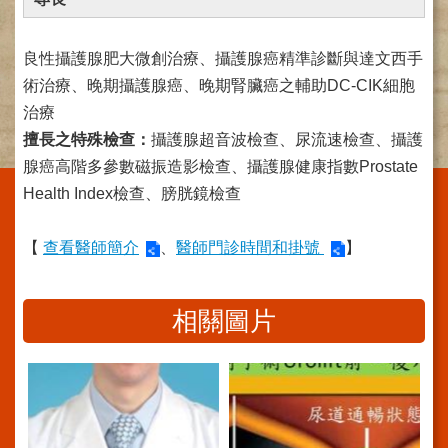
施
範
良性攝護腺肥大微創治療、攝護腺癌精準診斷與達文西手
圍
術治療、晚期攝護腺癌、晚期腎臟癌之輔助DC-CIK細胞
交
治療
通
擅長之特殊檢查：
攝護腺超音波檢查、尿流速檢查、攝護
資
訊
腺癌高階多參數磁振造影檢查、攝護腺健康指數Prostate
Health Index檢查、膀胱鏡檢查
院
區
特
【
查看醫師簡介
、
醫師門診時間和掛號
】
色
醫
相關圖片
師
簡
介
健
康
資