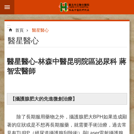
:::
跳到主要內容區塊
進
:::
階
首頁
醫星醫心
搜
醫星醫心
尋
醫星醫心-林森中醫昆明院區泌尿科 蔣
智宏醫師
院
區
簡
介
【攝護腺肥大的先進微創治療】
部
科
介
除了長期服用藥物之外，攝護腺肥大BPH如果造成顯
紹
著的症狀或是不想再長期服藥，就需要手術治療，過去常
見有TURP（經尿道攝護腺刮除術）與Laser雷射攝護腺