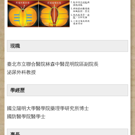
健
康
檢
查
中
心
(Health
現職
Management
Center)
臺北市立聯合醫院林森中醫昆明院區副院長
醫
泌尿外科教授
療
收
費
學經歷
基
準
國立陽明大學醫學院藥理學研究所博士
電
子
國防醫學院醫學士
病
歷
專長
實