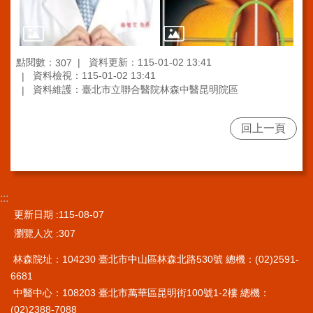
訊
網
站
點閱數：
資料更新：115-01-02 13:41
307
導
資料檢視：115-01-02 13:41
覽
資料維護：臺北市立聯合醫院林森中醫昆明院區
回
回上一頁
首
頁
台
北
:::
通-
健
更新日期
115-08-07
康
瀏覽人次
307
服
務
林森院址：104230 臺北市中山區林森北路530號 總機：(02)2591-
6681
陳
中醫中心：108203 臺北市萬華區昆明街100號1-2樓 總機：
情
(02)2388-7088