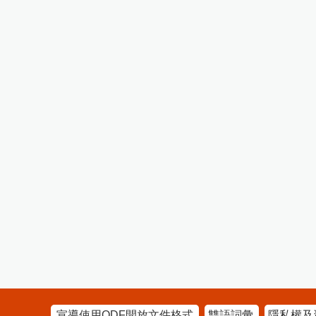
宣導使用ODF開放文件格式
雙語詞彙
隱私權及