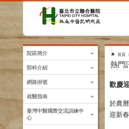
:::
跳到主要內容區塊
:::
:::
院區簡介
首頁
熱門
部科介紹
網路掛號
歡慶迎
就醫指南
於農
臺灣中醫國際交流訓練中
迎新
心