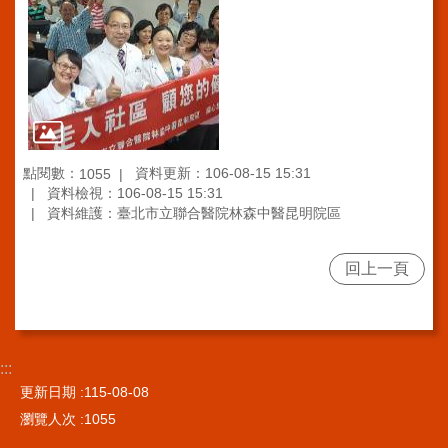
安
全
政
策
陳
情
系
統
點閱數：
資料更新：106-08-15 15:31
1055
資料檢視：106-08-15 15:31
FAQ
資料維護：臺北市立聯合醫院林森中醫昆明院區
資
通
回上一頁
安
全
政
策
及
:::
目
更新日期
115-08-08
標
瀏覽人次
1055