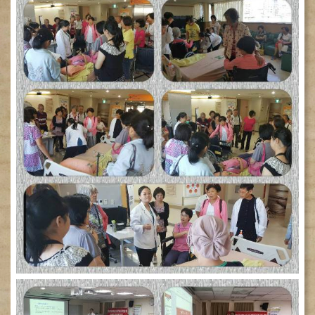
健
康
檢
查
中
心
(Health
Management
Center)
醫
療
收
費
基
準
電
子
病
歷
實