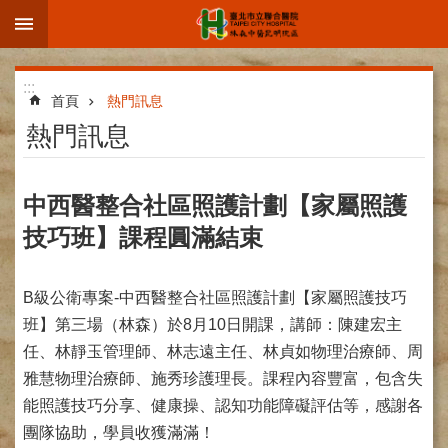
:::
跳到主要內容區塊
進
:::
階
首頁
熱門訊息
搜
熱門訊息
尋
中西醫整合社區照護計劃【家屬照護
技巧班】課程圓滿結束
院
區
簡
B級公衛專案-中西醫整合社區照護計劃【家屬照護技巧
介
班】第三場（林森）於8月10日開課，講師：陳建宏主
部
任、林靜玉管理師、林志遠主任、林貞如物理治療師、周
科
雅慧物理治療師、施秀珍護理長。課程內容豐富，包含失
介
能照護技巧分享、健康操、認知功能障礙評估等，感謝各
紹
團隊協助，學員收獲滿滿！