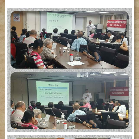
網
路
掛
號
就
醫
指
南
臺
灣
中
醫
國
際
交
流
訓
練
中
心