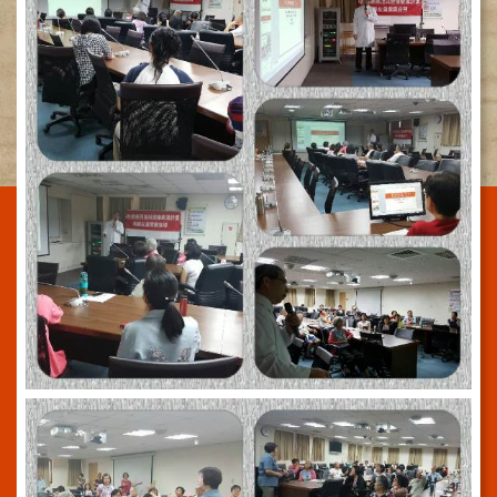
施
範
圍
交
通
資
訊
院
區
特
色
醫
師
簡
介
健
康
資