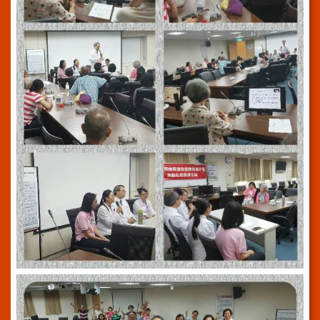
系
統
院
訊
雙
月
刊
English
雙
語
詞
彙
員
工
信
箱
宣