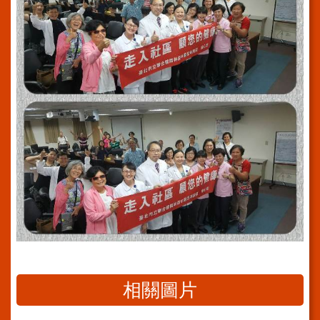
導
使
用
ODF
開
放
文
件
格
式
雙
語
詞
彙
隱
私
權
及
相關圖片
資
訊