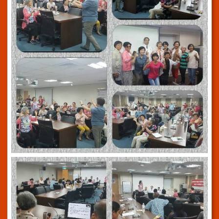
訊
網
站
導
覽
回
首
頁
台
北
通-
健
康
服
務
陳
情