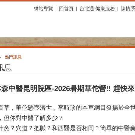
網站導覽
回首頁
台北通-健康服務
陳情
熱門訊息
訊息
森中醫昆明院區-2026暑期華佗營!! 趕快來
百草，華佗懸壺濟世，李時珍的本草綱目發揚於全
，但你對中醫了解多少？
針灸？穴道？把脈？和西醫是否相同？簡單的中醫