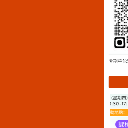
暑期華佗營