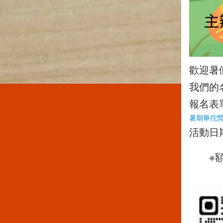
歡迎暑
我們的
報名表
暑期華佗
活動日期
※