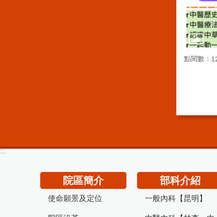
點閱數：
1
:::
院區簡介
部科介紹
使命願景及定位
一般內科【昆明】