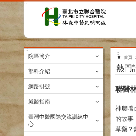
:::
跳到主要內容區塊
:::
:::
院區簡介
首頁
熱門
部科介紹
網路掛號
聯醫林
就醫指南
神農嚐
臺灣中醫國際交流訓練中
的故事
心
草藥？