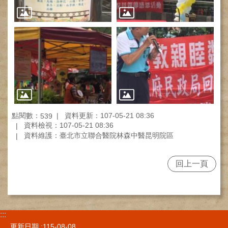
健
康
檢
查
中
心
(Health
Management
Center)
醫
點閱數：
資料更新：107-05-21 08:36
539
療
資料檢視：107-05-21 08:36
收
資料維護：臺北市立聯合醫院林森中醫昆明院區
費
基
回上一頁
準
電
子
病
:::
歷
更新日期
115-08-08
實