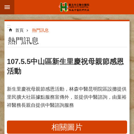
:::
跳到主要內容區塊
進
:::
階
首頁
熱門訊息
搜
熱門訊息
尋
107.5.5中山區新生里慶祝母親節感恩
活動
院
區
簡
新生里慶祝母親節感恩活動，林森中醫昆明院區設攤提供
介
里民擴大社區據點服務宣傳外，並提供中醫諮詢，由葉裕
部
祥醫務長親自提供中醫諮詢服務
科
介
紹
相關圖片