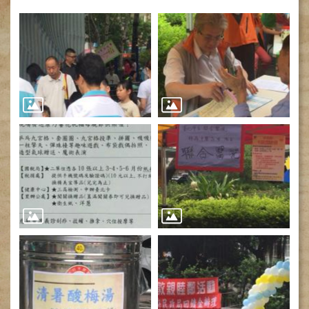
網
路
掛
號
就
醫
指
南
臺
灣
中
醫
國
際
交
流
訓
練
中
心