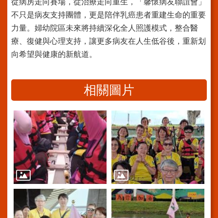
從病房走向賽場，從治療走向重生，「馨懷病友聯誼會」
訊
不只是病友支持團體，更是陪伴乳癌患者重建生命的重要
力量。婦幼院區未來將持續深化全人照護模式，整合醫
網
站
療、復健與心理支持，讓更多病友在人生低谷後，重新划
導
向希望與健康的新航道。
覽
回
相關圖片
首
頁
台
北
通-
健
康
服
務
陳
情