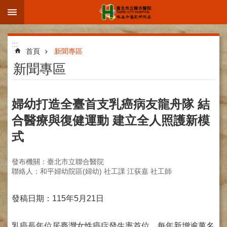
:::
跳到主要內容區塊
進
:::
階
首頁
新聞專區
搜
新聞專區
尋
婦幼打造全臺首支乳癌病友龍舟隊 結
合醫療與復健運動 建立全人照護新模
院
式
區
簡
介
發布機關：臺北市立聯合醫院
聯絡人：和平婦幼院區(婦幼) 社工課 江荻嘉 社工師
部
科
介
發稿日期：115年5月21日
紹
乳癌長年位居臺灣女性癌症發生率首位，每年新增逾萬名