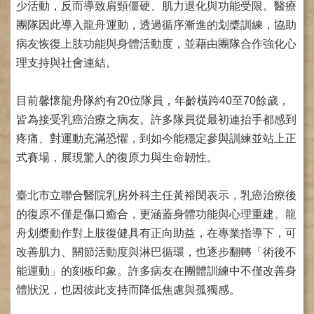
少活動，反而導致肩頸僵硬、肌力退化與功能受限。醫療
健
團隊因此導入龍舟運動，透過循序漸進的划槳訓練，協助
康
病友恢復上肢功能與身體活動度，並藉由團隊合作強化心
檢
查
理支持與社會連結。
中
心
目前馨懷龍舟隊約有20位隊員，年齡橫跨40至70餘歲，
(Health
Management
皆為接受乳癌治療之病友。許多隊員從最初連抬手都感到
Center)
疼痛、對運動充滿恐懼，到如今能穩定參與訓練並站上正
醫
式賽場，展現驚人的復原力與生命韌性。
療
收
臺北市立聯合醫院乳房外科主任黃裕閔表示，乳癌治療後
費
基
的復原不僅是傷口癒合，更涵蓋身體功能與心理重建。龍
準
舟划槳動作對上肢復健具有正向助益，在專業指導下，可
改善肌力、關節活動度與淋巴循環，也逐步翻轉「術後不
電
子
能運動」的刻板印象。許多病友在團體訓練中不僅改善身
病
體狀況，也因彼此支持而降低焦慮與孤獨感。
歷
實