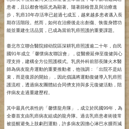
網
路
患者，且以都會地區尤為顯著。隨著篩檢普及與治療進
掛
步，乳癌10年存活率已超過七成五，越來越多患者邁入長
號
期存活階段。然而，如何在治療後走出創傷、恢復身體功
就
能並重建生活品質，已成為當前乳癌照護的重要課題。
醫
指
臺北市立聯合醫院婦幼院區深耕乳癌照護逾二十年，自民
南
國91年成立「馨懷病友聯誼會」，從醫療延伸至復健與心
臺
理支持，建構全方位照護模式。乳房外科前部長陳火木醫
灣
師為病友龍舟運動的重要推動者，他強調：「出院不是結
中
醫
束，而是復原的開始」，因此倡議將運動復健導入乳癌照
國
護流程，透過病友團體結合同儕支持與多元復健活動，陪
際
伴病友走過重建歷程。
交
流
訓
其中最具代表性的「馨懷龍舟隊」，成立於民國99年，為
練
全臺首支由乳癌病友組成的龍舟隊。過去乳癌患者術後常
中
被提醒避免上肢劇烈運動，許多病友因擔心淋巴水腫而減
心