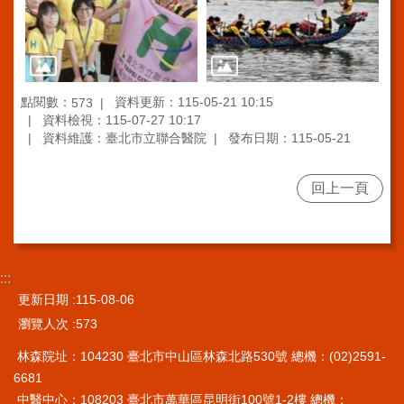
系
統
院
訊
雙
點閱數：
資料更新：115-05-21 10:15
573
月
資料檢視：115-07-27 10:17
刊
資料維護：臺北市立聯合醫院
發布日期：115-05-21
English
回上一頁
雙
語
詞
彙
:::
員
更新日期
115-08-06
工
瀏覽人次
573
信
箱
林森院址：104230 臺北市中山區林森北路530號 總機：(02)2591-
6681
宣
中醫中心：108203 臺北市萬華區昆明街100號1-2樓 總機：