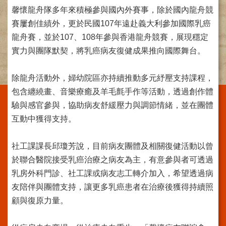
馨懷龍舟隊多年來積極參與國內外賽事，除於國內龍舟競
施
範
賽屢創佳績外，更於民國107年遠赴義大利參加國際乳癌
圍
龍舟賽，並於107、108年參與香港龍舟競賽，展現穩定
交
實力與團隊默契，將乳癌病友復健成果推向國際舞台。
通
資
除龍舟活動外，婦幼院區亦持續推動多元紓壓支持課程，
訊
包含纏繞畫、音樂療癒及羊毛氈手作等活動，透過創作體
院
驗與感官參與，協助病友舒緩壓力與調節情緒，並在團體
區
互動中獲得支持。
特
色
社工課課長邱瓊芳說，目前病友團體及相關復健活動以曾
醫
於聯合醫院接受乳癌治療之病友為主，有意參與者可透過
師
乳房外科門診、社工課或病友志工轉介加入，希望透過病
簡
介
友陪伴與團體支持，讓更多乳癌患者在治療後獲得持續照
顧與復原力量。
健
康
資