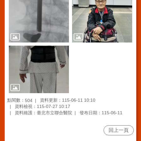
訊
網
站
導
覽
回
首
頁
台
北
通-
健
點閱數：
資料更新：115-06-11 10:10
504
康
資料檢視：115-07-27 10:17
服
資料維護：臺北市立聯合醫院
發布日期：115-06-11
務
陳
回上一頁
情