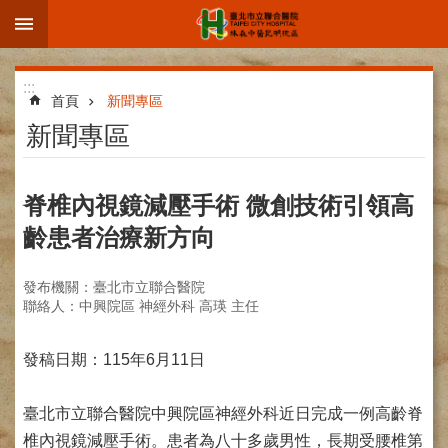
:::
跳到主要內容區塊
進
:::
階
首頁
新聞專區
搜
新聞專區
尋
脊椎內視鏡減壓手術 微創技術引領高
齡患者治療新方向
院
區
發布機關：臺北市立聯合醫院
簡
聯絡人：中興院區 神經外科 高瑛 主任
介
部
發稿日期：115年6月11日
科
介
紹
臺北市立聯合醫院中興院區神經外科近日完成一例高齡脊
椎內視鏡減壓手術。患者為八十多歲男性，長期受腰椎第