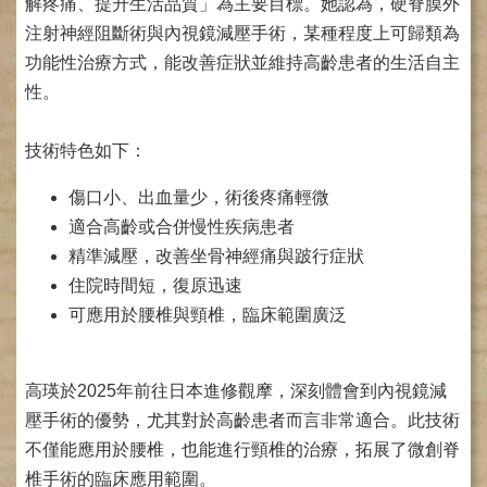
解疼痛、提升生活品質」為主要目標。她認為，硬脊膜外
健
注射神經阻斷術與內視鏡減壓手術，某種程度上可歸類為
康
功能性治療方式，能改善症狀並維持高齡患者的生活自主
檢
性。
查
中
心
技術特色如下：
(Health
Management
傷口小、出血量少，術後疼痛輕微
Center)
適合高齡或合併慢性疾病患者
醫
精準減壓，改善坐骨神經痛與跛行症狀
療
收
住院時間短，復原迅速
費
可應用於腰椎與頸椎，臨床範圍廣泛
基
準
高瑛於2025年前往日本進修觀摩，深刻體會到內視鏡減
電
子
壓手術的優勢，尤其對於高齡患者而言非常適合。此技術
病
不僅能應用於腰椎，也能進行頸椎的治療，拓展了微創脊
歷
椎手術的臨床應用範圍。
實