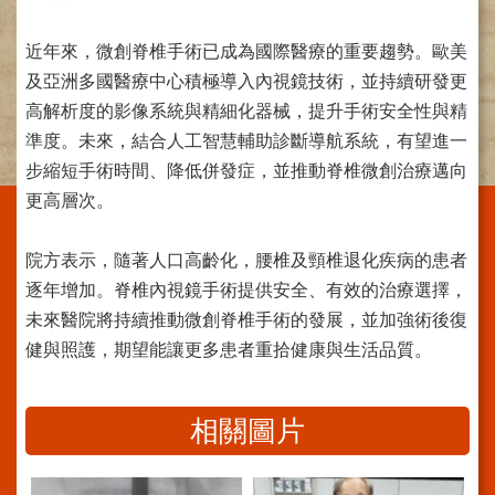
施
範
近年來，微創脊椎手術已成為國際醫療的重要趨勢。歐美
圍
及亞洲多國醫療中心積極導入內視鏡技術，並持續研發更
交
高解析度的影像系統與精細化器械，提升手術安全性與精
通
準度。未來，結合人工智慧輔助診斷導航系統，有望進一
資
步縮短手術時間、降低併發症，並推動脊椎微創治療邁向
訊
更高層次。
院
區
院方表示，隨著人口高齡化，腰椎及頸椎退化疾病的患者
特
逐年增加。脊椎內視鏡手術提供安全、有效的治療選擇，
色
未來醫院將持續推動微創脊椎手術的發展，並加強術後復
醫
健與照護，期望能讓更多患者重拾健康與生活品質。
師
簡
介
相關圖片
健
康
資