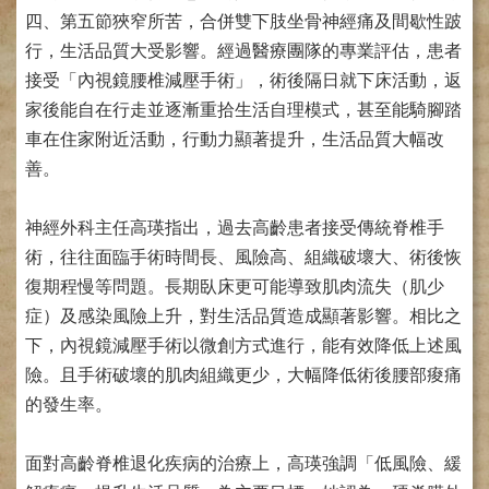
網
四、第五節狹窄所苦，合併雙下肢坐骨神經痛及間歇性跛
路
掛
行，生活品質大受影響。經過醫療團隊的專業評估，患者
號
接受「內視鏡腰椎減壓手術」，術後隔日就下床活動，返
家後能自在行走並逐漸重拾生活自理模式，甚至能騎腳踏
就
醫
車在住家附近活動，行動力顯著提升，生活品質大幅改
指
善。
南
臺
神經外科主任高瑛指出，過去高齡患者接受傳統脊椎手
灣
術，往往面臨手術時間長、風險高、組織破壞大、術後恢
中
復期程慢等問題。長期臥床更可能導致肌肉流失（肌少
醫
國
症）及感染風險上升，對生活品質造成顯著影響。相比之
際
下，內視鏡減壓手術以微創方式進行，能有效降低上述風
交
險。且手術破壞的肌肉組織更少，大幅降低術後腰部痠痛
流
訓
的發生率。
練
中
面對高齡脊椎退化疾病的治療上，高瑛強調「低風險、緩
心