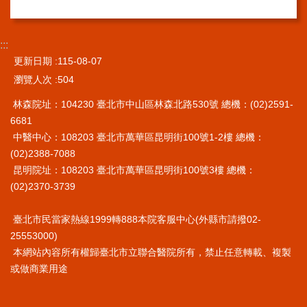
系
統
院
:::
訊
更新日期
115-08-07
雙
瀏覽人次
504
月
刊
林森院址：104230 臺北市中山區林森北路530號 總機：(02)2591-
6681
English
中醫中心：108203 臺北市萬華區昆明街100號1-2樓 總機：
雙
(02)2388-7088
語
昆明院址：108203 臺北市萬華區昆明街100號3樓 總機：
詞
(02)2370-3739
彙
員
臺北市民當家熱線1999轉888本院客服中心(外縣市請撥02-
工
25553000)
信
本網站內容所有權歸臺北市立聯合醫院所有，禁止任意轉載、複製
箱
或做商業用途
宣