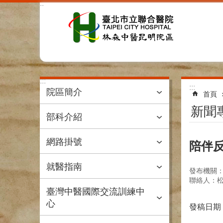
:::
跳到主要內容區塊
:::
:::
院區簡介
首頁
新聞
部科介紹
網路掛號
陪伴反
就醫指南
發布機關
聯絡人：松
臺灣中醫國際交流訓練中
心
發稿日期：