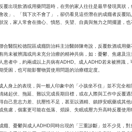
反覆出現飲酒或用藥問題時，在旁的家人往往是最早發現異狀，
會改」、「我下次不會了」，卻仍看見這些潛在的成癮者反覆陷
狀況，家人常會在擔心、憤怒、失望、自責與無力之間擺盪，也
聯合醫院松德院區成癮防治科主治醫師陳奇說，反覆飲酒或用藥
有尚未被辨識或尚未充分治療的精神共病，如：憂鬱、焦慮及注
人患者中，約兩成以上共病有ADHD。成人ADHD若未被辨識
期受困，也可能影響物質使用問題的治療穩定度。
在成人身上的表現，與一般人印象中的「小孩坐不住」並不完全
情緒起伏、拖延、難以完成長期目標，或在人際與工作中反覆遇
得自己意志力差、抗壓性不足，甚至以酒精、鎮靜安眠藥或其他
或焦慮，個案更可能在低落、煩躁、失眠或壓力升高時反覆使用
成癮、憂鬱與成人ADHD同時出現的「三重診斷」並不少見，