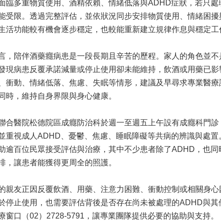
面臨多重物質使用、酒精依賴、情緒低落與ADHD症狀，若只處
能受限。透過完整評估，並依狀況同步安排物質使用、情緒困擾
生活功能較有機會逐步穩定，也較能重新建立規律作息與穩定工
言，陪伴酒藥癮病患是一段長期且辛苦的歷程。家人的角色並不
發現病患反覆承諾減量或停止使用卻未能維持，飲酒或用藥已影
、衝動、情緒低落、焦慮、失眠等情形，建議及早尋求專業醫療
同時，維持自身界限與身心健康。
聯合醫院松德院區成癮防治科於週一至週五上午設有成癮科門診
並重視成人ADHD、憂鬱、焦慮、睡眠障礙等共病的辨識與處置
助逾百位民眾接受評估與治療，其中不少患者除了ADHD，也
排，讓患者能獲得更周全的照護。
的親友正因反覆飲酒、用藥、注意力困難、衝動控制或相關身心
於停止使用，也需要評估背後是否存在尚未被處理的ADHD與
療窗口（02）2728-5791，讓專業團隊提供必要的協助與支持。