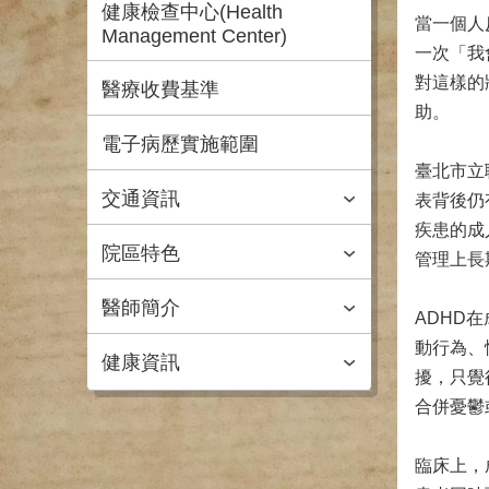
健康檢查中心(Health
當一個人
Management Center)
一次「我
對這樣的
醫療收費基準
助。
電子病歷實施範圍
臺北市立
交通資訊
表背後仍
疾患的成
院區特色
管理上長
醫師簡介
ADHD
動行為、
健康資訊
擾，只覺
合併憂鬱
臨床上，