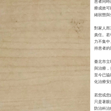
患者同時
療成效可
緒狀態與
對家人而
責任。若
力不集中
持患者的
臺北市立
與治療，
至今已協
化治療安
若您或您
只是著眼
防治科治