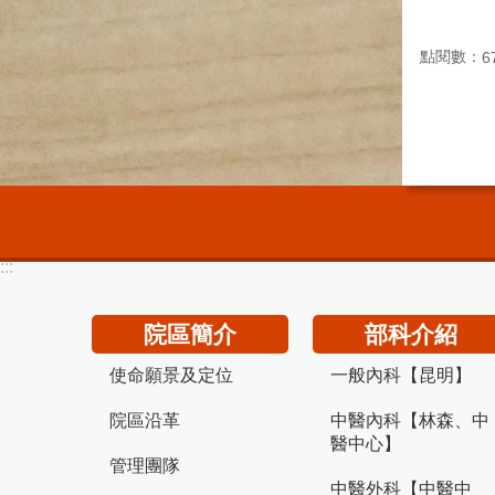
點閱數：
6
:::
院區簡介
部科介紹
使命願景及定位
一般內科【昆明】
院區沿革
中醫內科【林森、中
醫中心】
管理團隊
中醫外科【中醫中