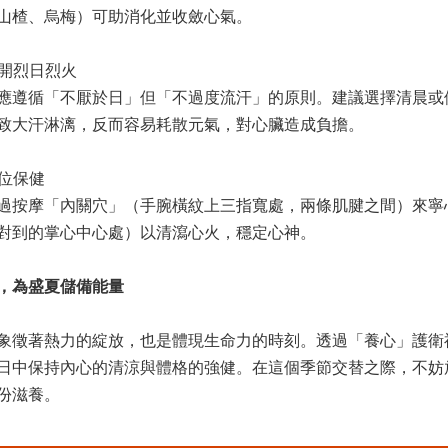
山楂、烏梅）可助消化並收斂心氣。
避開烈日烈火
應遵循「不厭於日」但「不過度流汗」的原則。建議選擇清晨或
致大汗淋漓，反而容易耗散元氣，對心臟造成負擔。
穴位保健
過按摩「內關穴」（手腕橫紋上三指寬處，兩條肌腱之間）來寧
對到的掌心中心處）以清瀉心火，穩定心神。
，為盛夏儲備能量
象徵著熱力的綻放，也是體現生命力的時刻。透過「養心」護衛
日中保持內心的清涼與體格的強健。在這個季節交替之際，不妨
份滋養。