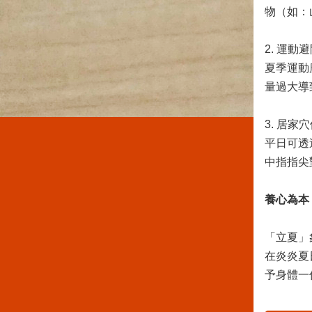
物（如：
2. 運動
夏季運動
量過大導
3. 居家
平日可透
中指指尖
養心為本
「立夏」
在炎炎夏
予身體一