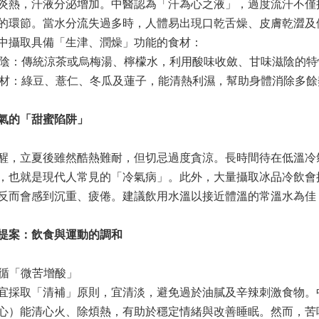
炎熱，汗液分泌增加。中醫認為「汗為心之液」，過度流汗不僅
的環節。當水分流失過多時，人體易出現口乾舌燥、皮膚乾澀及
中攝取具備「生津、潤燥」功能的食材：
化陰：傳統涼茶或烏梅湯、檸檬水，利用酸味收斂、甘味滋陰的
食材：綠豆、薏仁、冬瓜及蓮子，能清熱利濕，幫助身體消除多餘
氣的「甜蜜陷阱」
醒，立夏後雖然酷熱難耐，但切忌過度貪涼。長時間待在低溫冷
，也就是現代人常見的「冷氣病」。此外，大量攝取冰品冷飲會
反而會感到沉重、疲倦。建議飲用水溫以接近體溫的常溫水為佳
提案：飲食與運動的調和
食遵循「微苦增酸」
宜採取「清補」原則，宜清淡，避免過於油膩及辛辣刺激食物。
心）能清心火、除煩熱，有助於穩定情緒與改善睡眠。然而，苦