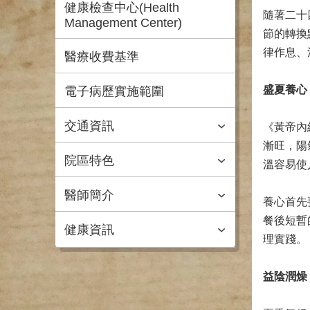
健康檢查中心(Health
隨著二十
Management Center)
節的轉換
律作息、
醫療收費基準
盛夏養心
電子病歷實施範圍
交通資訊
《黃帝內
漸旺，陽
院區特色
溫容易使
醫師簡介
養心首先
餐後短暫
健康資訊
理實踐。
益陰潤燥