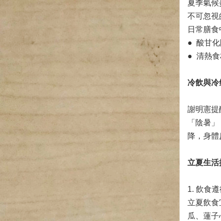
夏季氣候
不可忽視
日常膳食
● 酸甘
● 清熱
冷飲與冷
謝明憲提
「陰暑」
降，身體
立夏生活
1. 飲
立夏飲食
瓜、蓮子