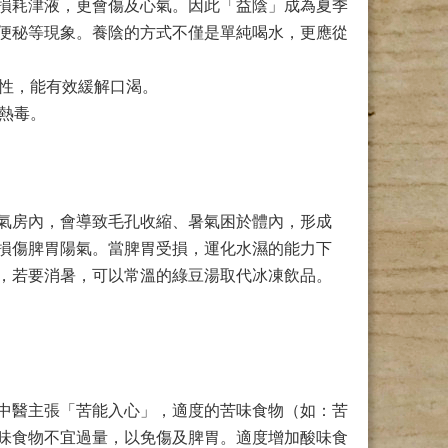
損耗津液，更會傷及心氣。因此「益陰」成為夏季
便秘等現象。養陰的方式不僅是單純喝水，更應從
特性，能有效緩解口渴。
熱毒。
氣房內，會導致毛孔收縮、暑氣困於體內，形成
損傷脾胃陽氣。當脾胃受損，運化水濕的能力下
，若要消暑，可以常溫的綠豆湯取代冰凍飲品。
中醫主張「苦能入心」，適度的苦味食物（如：苦
味食物不宜過量，以免傷及脾胃。適度增加酸味食