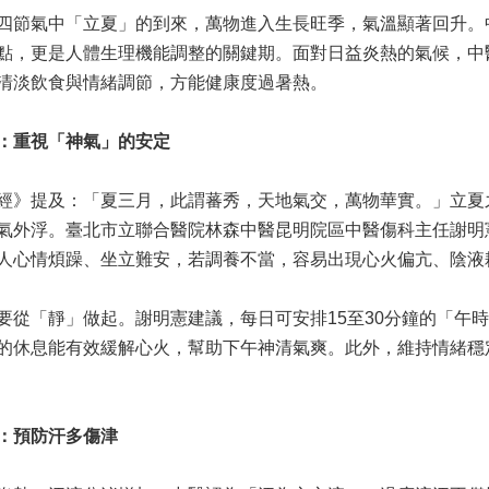
四節氣中「立夏」的到來，萬物進入生長旺季，氣溫顯著回升。
點，更是人體生理機能調整的關鍵期。面對日益炎熱的氣候，中
清淡飲食與情緒調節，方能健康度過暑熱。
：重視「神氣」的安定
經》提及：「夏三月，此謂蕃秀，天地氣交，萬物華實。」立夏
氣外浮。臺北市立聯合醫院林森中醫昆明院區中醫傷科主任謝明
人心情煩躁、坐立難安，若調養不當，容易出現心火偏亢、陰液
要從「靜」做起。謝明憲建議，每日可安排15至30分鐘的「午時
的休息能有效緩解心火，幫助下午神清氣爽。此外，維持情緒穩
：預防汗多傷津