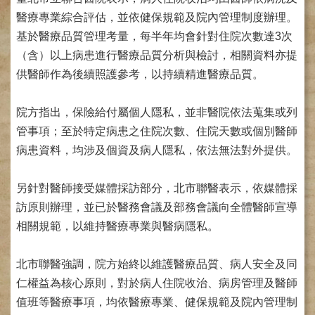
網
路
醫療專業綜合評估，並依健保規範及院內管理制度辦理。
掛
基於醫療品質管理考量，每半年均會針對住院次數達3次
號
（含）以上病患進行醫療品質分析與檢討，相關資料亦提
就
供醫師作為後續照護參考，以持續精進醫療品質。
醫
指
院方指出，保險給付屬個人隱私，並非醫院依法蒐集或列
南
管事項；至於特定病患之住院次數、住院天數或個別醫師
臺
病患資料，均涉及個資及病人隱私，依法無法對外提供。
灣
中
醫
另針對醫師接受媒體採訪部分，北市聯醫表示，依媒體採
國
訪原則辦理，並已於醫務會議及部務會議向全體醫師宣導
際
相關規範，以維持醫療專業與醫病隱私。
交
流
訓
北市聯醫強調，院方始終以維護醫療品質、病人安全及同
練
仁權益為核心原則，對於病人住院收治、病房管理及醫師
中
值班等醫療事項，均依醫療專業、健保規範及院內管理制
心