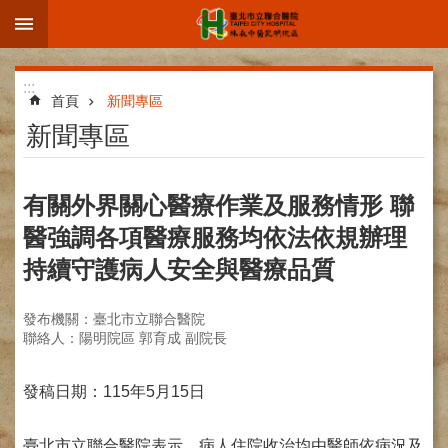
:::
跳到主要內容區塊
進
:::
階
首頁
新聞專區
搜
新聞專區
尋
有關外界關心醫療作業及服務情形 聯
醫強調各項醫療服務均依法依規辦理
院
持續守護病人安全與醫療品質
區
簡
介
發布機關：臺北市立聯合醫院
聯絡人：陽明院區 郭育成 副院長
部
科
介
發稿日期：115年5月15日
紹
臺北市立聯合醫院表示，病人住院收治均由醫師依病況及