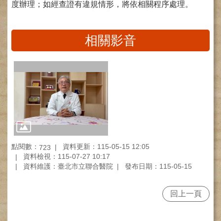
度辦理；如經查證有違規情形，將依相關程序處理。
健
康
檢
相關影音
查
中
心
(Health
Management
Center)
醫
療
收
費
點閱數：
資料更新：115-05-15 12:05
723
基
資料檢視：115-07-27 10:17
準
資料維護：臺北市立聯合醫院
發布日期：115-05-15
電
子
回上一頁
病
歷
實