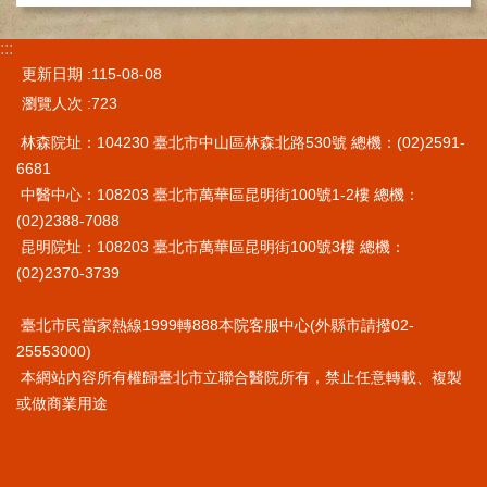
施
範
:::
圍
更新日期
115-08-08
瀏覽人次
723
交
通
林森院址：104230 臺北市中山區林森北路530號 總機：(02)2591-
資
6681
訊
中醫中心：108203 臺北市萬華區昆明街100號1-2樓 總機：
院
(02)2388-7088
區
昆明院址：108203 臺北市萬華區昆明街100號3樓 總機：
特
(02)2370-3739
色
臺北市民當家熱線1999轉888本院客服中心(外縣市請撥02-
醫
師
25553000)
簡
本網站內容所有權歸臺北市立聯合醫院所有，禁止任意轉載、複製
介
或做商業用途
健
康
資