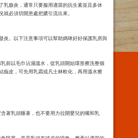
了乳腺炎，通常只要服用適當的抗生素並且多休
況就必須切開患處把膿引流出來。
發炎。以下注意事項可以幫助媽咪好好保護乳房與
和哺乳前以毛巾沾濕溫水，從乳頭開始環形擦洗整個
結痂皮，可先用乳霜或凡士林軟化，再用溫水擦
寶寶含著乳頭睡著，也不要用力拉開嬰兒的嘴和乳