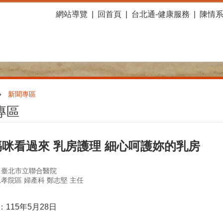
網站導覽
回首頁
台北通-健康服務
陳情
新聞專區
專區
咪看過來 乳房護理 細心呵護妳的乳房
：臺北市立聯合醫院
孝院區 婦產科 鄭志堅 主任
115年5月28日