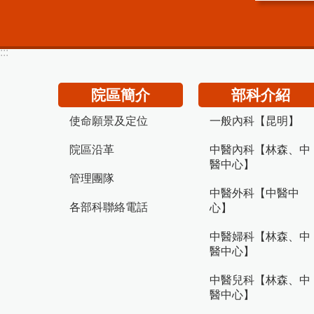
:::
院區簡介
部科介紹
使命願景及定位
一般內科【昆明】
院區沿革
中醫內科【林森、中
醫中心】
管理團隊
中醫外科【中醫中
各部科聯絡電話
心】
中醫婦科【林森、中
醫中心】
中醫兒科【林森、中
醫中心】