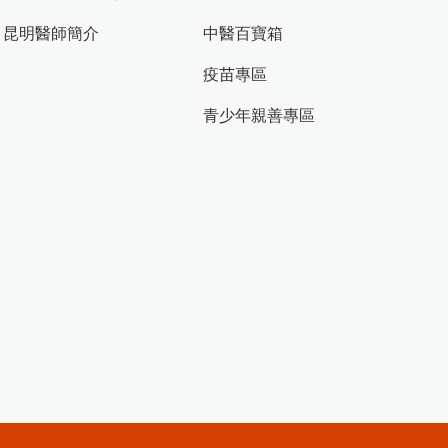
昆明醫師簡介
中醫百寶箱
疫苗專區
青少年親善專區