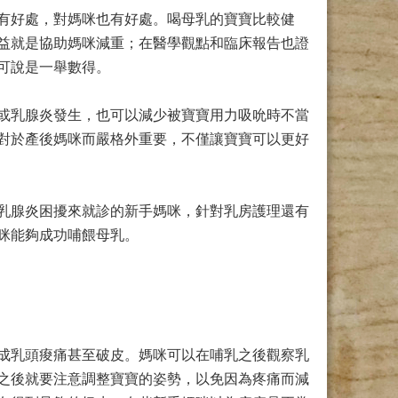
有好處，對媽咪也有好處。喝母乳的寶寶比較健
益就是協助媽咪減重；在醫學觀點和臨床報告也證
可說是一舉數得。
或乳腺炎發生，也可以減少被寶寶用力吸吮時不當
對於產後媽咪而嚴格外重要，不僅讓寶寶可以更好
乳腺炎困擾來就診的新手媽咪，針對乳房護理還有
咪能夠成功哺餵母乳。
成乳頭痠痛甚至破皮。媽咪可以在哺乳之後觀察乳
之後就要注意調整寶寶的姿勢，以免因為疼痛而減