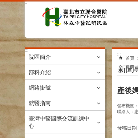
:::
跳到主要內容區塊
:::
:::
院區簡介
首頁
新聞
部科介紹
網路掛號
產後媽
就醫指南
發布機關
聯絡人：忠
臺灣中醫國際交流訓練中
心
發稿日期：