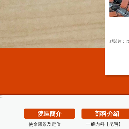
點閱數：
2
:::
院區簡介
部科介紹
使命願景及定位
一般內科【昆明】