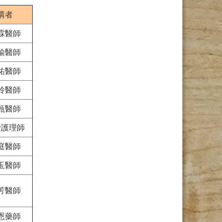
講者
霖醫師
諭醫師
祐醫師
玲醫師
甄醫師
豷護理師
庭醫師
玉醫師
芳醫師
恩藥師