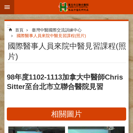
:::
跳到主要內容區塊
進
:::
階
首頁
臺灣中醫國際交流訓練中心
國際醫事人員來院中醫見習課程(照片)
搜
國際醫事人員來院中醫見習課程(照
尋
片)
院
98年度1102-1113加拿大中醫師Chris
區
Sitter至台北市立聯合醫院見習
簡
介
部
科
相關圖片
介
紹