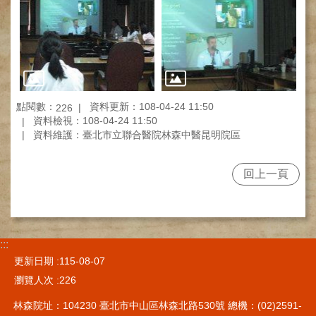
網
路
掛
號
就
醫
指
點閱數：
資料更新：108-04-24 11:50
226
南
資料檢視：108-04-24 11:50
資料維護：臺北市立聯合醫院林森中醫昆明院區
臺
灣
中
回上一頁
醫
國
際
交
:::
流
更新日期
115-08-07
訓
練
瀏覽人次
226
中
心
林森院址：104230 臺北市中山區林森北路530號 總機：(02)2591-