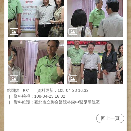
網
路
掛
號
就
醫
指
南
臺
灣
中
醫
國
際
點閱數：
資料更新：108-04-23 16:32
551
交
資料檢視：108-04-23 16:32
資料維護：臺北市立聯合醫院林森中醫昆明院區
流
訓
練
回上一頁
中
心