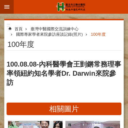
:::
跳到主要內容區塊
進
:::
階
首頁
臺灣中醫國際交流訓練中心
國際專家學者來院參訪座談記錄(照片)
100年度
搜
100年度
尋
100.08.08-內科醫學會王剴鏘常務理事
院
率領紐約知名學者Dr. Darwin來院參
區
訪
簡
介
部
科
相關圖片
介
紹