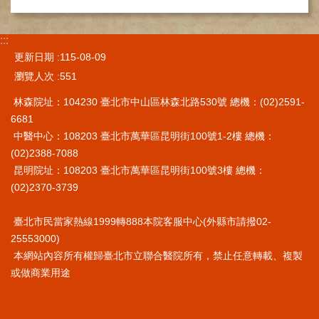
健
康
:::
檢
更新日期
115-08-09
查
瀏覽人次
551
中
心
林森院址：104230 臺北市中山區林森北路530號 總機：(02)2591-
(Health
Management
6681
Center)
中醫中心：108203 臺北市萬華區昆明街100號1-2樓 總機：
(02)2388-7088
醫
昆明院址：108203 臺北市萬華區昆明街100號3樓 總機：
療
收
(02)2370-3739
費
基
臺北市民當家熱線1999轉888本院客服中心(外縣市請撥02-
準
25553000)
本網站內容所有權歸臺北市立聯合醫院所有，禁止任意轉載、複製
電
或做商業用途
子
病
歷
實