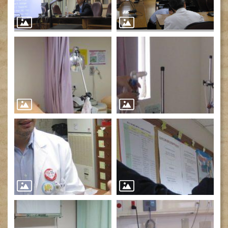
網
路
掛
號
就
醫
指
南
臺
灣
中
醫
國
際
交
流
訓
練
中
心