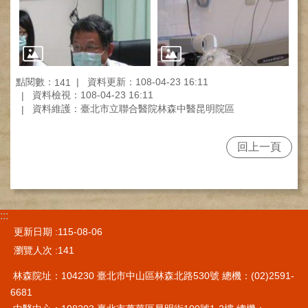
健
康
檢
查
中
點閱數：
資料更新：108-04-23 16:11
141
心
資料檢視：108-04-23 16:11
(Health
資料維護：臺北市立聯合醫院林森中醫昆明院區
Management
Center)
回上一頁
醫
療
收
費
基
:::
準
更新日期
115-08-06
電
瀏覽人次
141
子
林森院址：104230 臺北市中山區林森北路530號 總機：(02)2591-
病
6681
歷
實