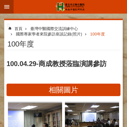
:::
跳到主要內容區塊
進
:::
階
首頁
臺灣中醫國際交流訓練中心
國際專家學者來院參訪座談記錄(照片)
100年度
搜
100年度
尋
100.04.29-商成教授蒞臨演講參訪
院
區
簡
介
相關圖片
部
科
介
紹