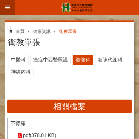
:::
跳到主要內容區塊
進
:::
階
首頁
健康資訊
衛教單張
搜
衛教單張
尋
中醫科
癌症中西醫照護
復健科
新陳代謝科
神經內科
院
區
簡
介
相關檔案
部
科
介
下背痛
紹
pdf(378.01 KB)