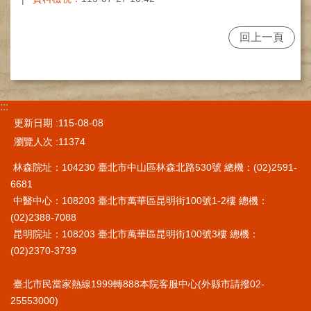
施
範
回上一頁
圍
交
通
資
:::
訊
更新日期
115-08-08
院
瀏覽人次
11374
區
林森院址：104230 臺北市中山區林森北路530號 總機：(02)2591-
特
色
6681
中醫中心：108203 臺北市萬華區昆明街100號1-2樓 總機：
醫
(02)2388-7088
師
昆明院址：108203 臺北市萬華區昆明街100號3樓 總機：
簡
(02)2370-3739
介
健
臺北市民當家熱線1999轉888本院客服中心(外縣市請撥02-
康
25553000)
資