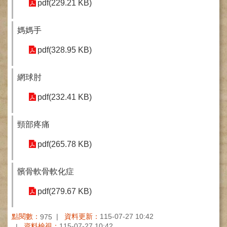
pdf(229.21 KB)
健
康
媽媽手
檢
查
pdf(328.95 KB)
中
心
(Health
網球肘
Management
Center)
pdf(232.41 KB)
醫
療
頸部疼痛
收
費
pdf(265.78 KB)
基
準
髕骨軟骨軟化症
電
pdf(279.67 KB)
子
病
歷
點閱數：
資料更新：
115-07-27 10:42
975
資料檢視：
115-07-27 10:42
實