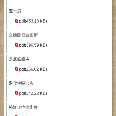
網
路
掛
五十肩
號
pdf(453.18 KB)
就
醫
全膝關節置換術
指
南
pdf(396.59 KB)
臺
灣
足底筋膜炎
中
醫
pdf(256.02 KB)
國
際
退化性關節炎
交
流
pdf(342.22 KB)
訓
練
中
腕隧道症候衛教
心