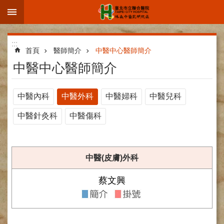
:::
跳到主要內容區塊
進
:::
階
首頁
醫師簡介
中醫中心醫師簡介
搜
中醫中心醫師簡介
尋
中醫內科
中醫外科
中醫婦科
中醫兒科
中醫針灸科
中醫傷科
院
區
簡
介
中醫(皮膚)外科
部
蔡文興
科
介
紹