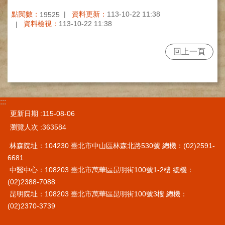
網
路
點閱數：
資料更新：
113-10-22 11:38
19525
掛
資料檢視：
113-10-22 11:38
號
就
回上一頁
醫
指
南
臺
:::
灣
更新日期
115-08-06
中
瀏覽人次
363584
醫
國
林森院址：104230 臺北市中山區林森北路530號 總機：(02)2591-
際
6681
交
中醫中心：108203 臺北市萬華區昆明街100號1-2樓 總機：
流
(02)2388-7088
訓
昆明院址：108203 臺北市萬華區昆明街100號3樓 總機：
練
(02)2370-3739
中
心