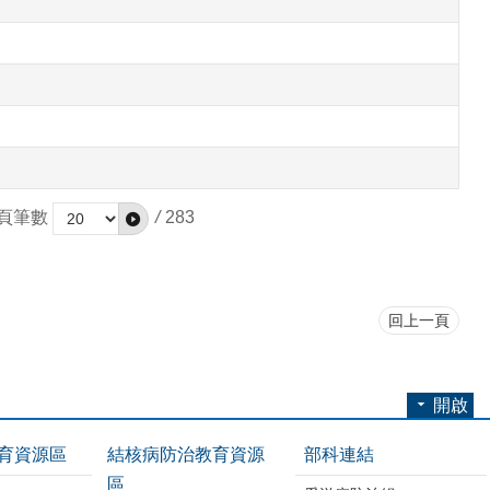
頁筆數
/
283
回上一頁
開啟
育資源區
結核病防治教育資源
部科連結
區