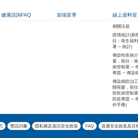
健康諮詢FAQ
加強宣導
線上資料室
相關法規
疫情統計(新
往：衛生福
署 ─ 統計)
傳染性疾病介
窗，前往：
病管制署 ─
專題 ─ 傳染
傳染病防治工
開視窗，前
部疾病管制署
防疫專題 ─
作手冊)
式
雙語詞彙
隱私權及資訊安全政策
FAQ
資通安全政策及目