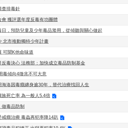
清查排毒針
金會 獲評選年度反毒有功團體
毒日，預防兒童及少年毒品濫用，從傾聽與關心做起
少 北市推動獨特少年計畫
 可聞K他命味道
提反毒決心 法務部：加快成立毒品防制基金
用毒傾向4徵兆不可大意
用海洛因毒癮纏身逾30年，替代治療找回人生
族死亡率 為一般人5.4倍
，做毒品防制
戒癮治療 毒蟲再犯率降14趴