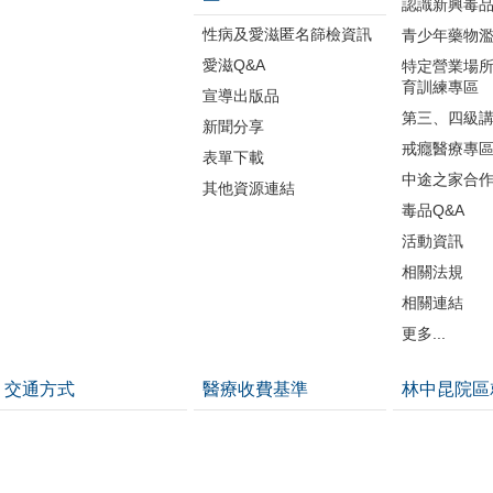
認識新興毒
性病及愛滋匿名篩檢資訊
青少年藥物
愛滋Q&A
特定營業場
育訓練專區
宣導出版品
第三、四級
新聞分享
戒癮醫療專
表單下載
中途之家合
其他資源連結
毒品Q&A
活動資訊
相關法規
相關連結
更多...
交通方式
醫療收費基準
林中昆院區