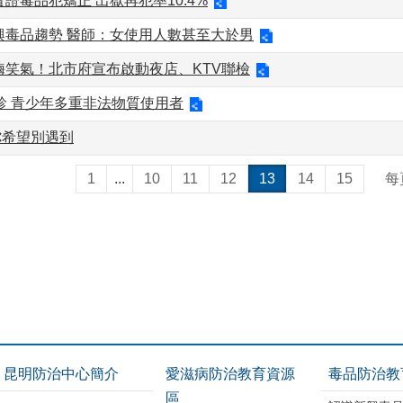
證毒品犯矯正 出獄再犯率10.4%
興毒品趨勢 醫師：女使用人數甚至大於男
嗨笑氣！北市府宣布啟動夜店、KTV聯檢
診 青少年多重非法物質使用者
❌希望別遇到
1
...
10
11
12
13
14
15
每
昆明防治中心簡介
愛滋病防治教育資源
毒品防治教
區