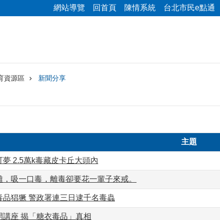
網站導覽
回首頁
陳情系統
台北市民e點通
育資源區
新聞分享
主題
夢 2.5萬k毒藏皮卡丘大頭內
難，吸一口毒，離毒卻要花一輩子來戒。
毒品猖獗 警政署連三日逮千名毒蟲
開講座 揭「糖衣毒品」真相