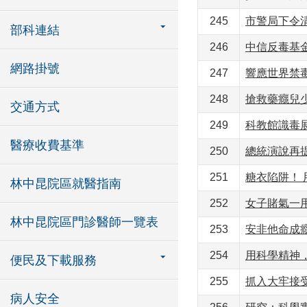
245
市警局下令
部科連結
246
中信反毒基
網路掛號
247
響應世界禁
248
搶救藥癮兒
交通方式
249
科教館識毒展
醫療收費基準
250
總統演說再
251
糖衣陷阱！ 
林中昆院區就醫指南
252
女子賭氣一
林中昆院區門診醫師一覽表
253
安非他命成癮
254
用科學精神
便民及下載服務
255
抓入大牢接受
病人安全