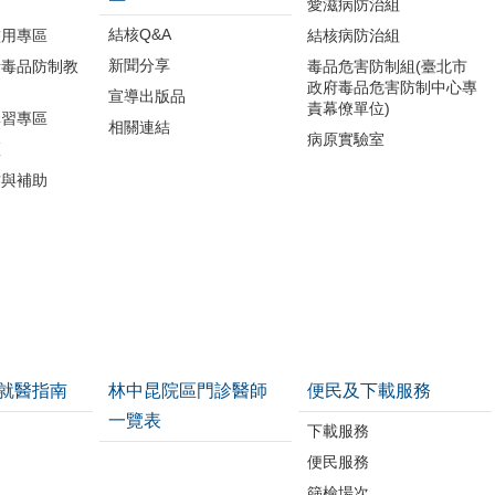
品
愛滋病防治組
結核Q&A
濫用專區
結核病防治組
新聞分享
所毒品防制教
毒品危害防制組(臺北市
政府毒品危害防制中心專
宣導出版品
責幕僚單位)
講習專區
相關連結
病原實驗室
區
作與補助
就醫指南
林中昆院區門診醫師
便民及下載服務
一覽表
下載服務
便民服務
篩檢場次