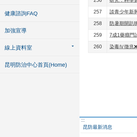
256
研究：科學實
257
談青少年新
健康諮詢FAQ
258
防暑期開趴
加強宣導
259
7成1藥癮門
260
染毒Ⅳ徵兆
線上資料室
昆明防治中心首頁(Home)
:::
昆防最新消息