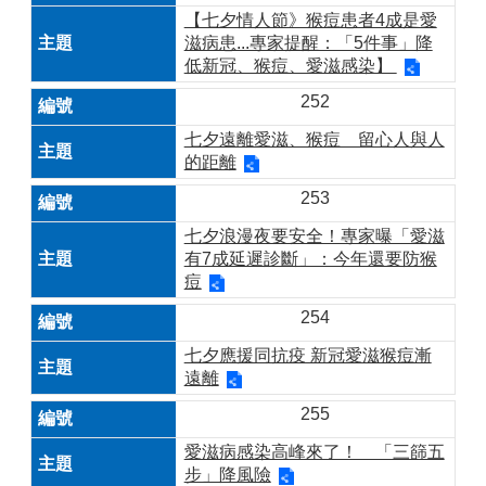
【七夕情人節》猴痘患者4成是愛
滋病患...專家提醒：「5件事」降
低新冠、猴痘、愛滋感染】
252
七夕遠離愛滋、猴痘 留心人與人
的距離
253
七夕浪漫夜要安全！專家曝「愛滋
有7成延遲診斷」：今年還要防猴
痘
254
七夕應援同抗疫 新冠愛滋猴痘漸
遠離
255
愛滋病感染高峰來了！ 「三篩五
步」降風險