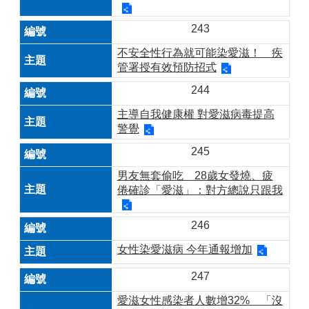
243
不安全性行為就可能染愛滋！ 疾
管署授有效預防招式
244
主導自我健康權 對愛滋病毒提高
警覺
245
男友無套偷吃 28歲女發燒、疲
倦確診「愛滋」：對方總說只跟我
246
女性染愛滋病 今年通報增加
247
愛滋女性感染者人數增32% 「沒