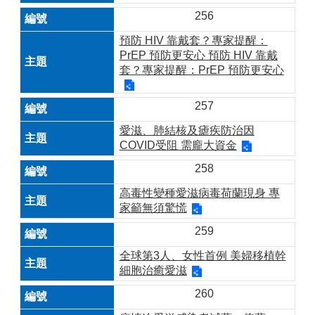
256
預防 HIV 靠戴套？專家提醒：
PrEP 預防更安心 預防 HIV 靠戴
套？專家提醒：PrEP 預防更安心
257
愛滋、肺結核及瘧疾防治因
COVID受阻 需龐大資金
258
高毒性變種愛滋病毒荷蘭現身 專
家籲無須驚慌
259
全球第3人、女性首例 美婦移植幹
細胞治癒愛滋
260