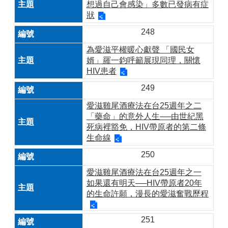
想過自己會感染」多數已發病有症
狀
248
為愛滋平權暖心獻聲 「國民女
婿」羅一鈞呼籲展現同理，關懷
HIV患者
249
愛滋雞尾酒療法在台25週年之二
「藥命」的意外人生──由世紀黑
死病裡豁免，HIV帶原者的第二條
生命線
250
愛滋雞尾酒療法在台25週年之一
如果還有明天──HIV帶原者20年
的生命許願，漫長的愛滋奮戰歷程
251