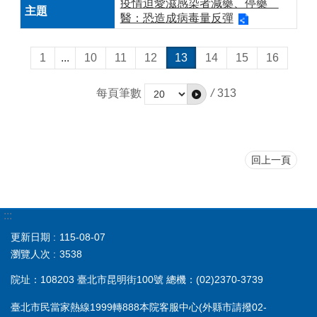
疫情迫愛滋感染者減藥、停藥
醫：恐造成病毒量反彈
1
...
10
11
12
13
14
15
16
每頁筆數
/
313
回上一頁
:::
更新日期
115-08-07
瀏覽人次
3538
院址：108203 臺北市昆明街100號 總機：(02)2370-3739
臺北市民當家熱線1999轉888本院客服中心(外縣市請撥02-