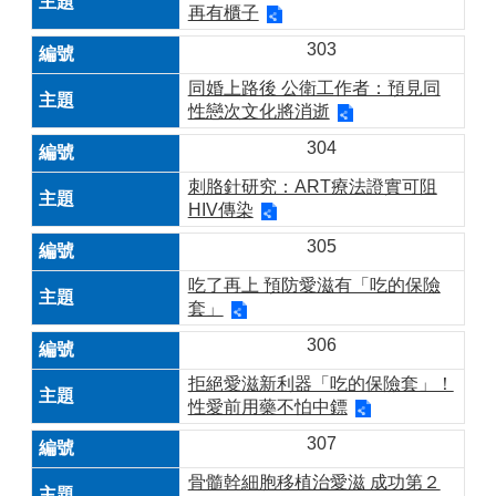
再有櫃子
303
同婚上路後 公衛工作者：預見同
性戀次文化將消逝
304
刺胳針研究：ART療法證實可阻
HIV傳染
305
吃了再上 預防愛滋有「吃的保險
套」
306
拒絕愛滋新利器「吃的保險套」！
性愛前用藥不怕中鏢
307
骨髓幹細胞移植治愛滋 成功第２