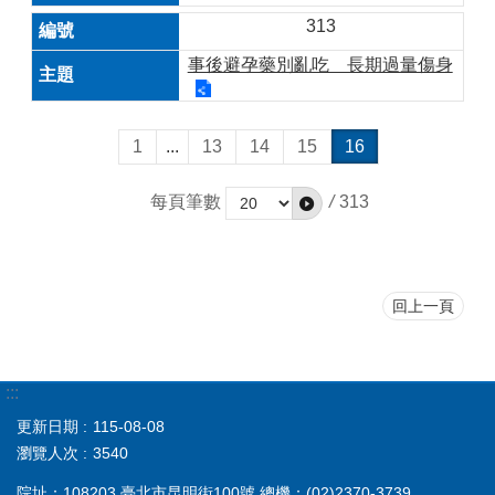
313
事後避孕藥別亂吃 長期過量傷身
1
...
13
14
15
16
每頁筆數
/
313
回上一頁
:::
更新日期
115-08-08
瀏覽人次
3540
院址：108203 臺北市昆明街100號 總機：(02)2370-3739