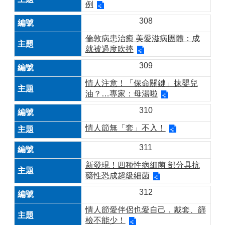
例
308
倫敦病患治癒 美愛滋病團體：成
就被過度吹捧
309
情人注意！「保命關鍵」抹嬰兒
油？…專家：母湯啦
310
情人節無「套」不入！
311
新發現！四種性病細菌 部分具抗
藥性恐成超級細菌
312
情人節愛伴侶也愛自己，戴套、篩
檢不能少！