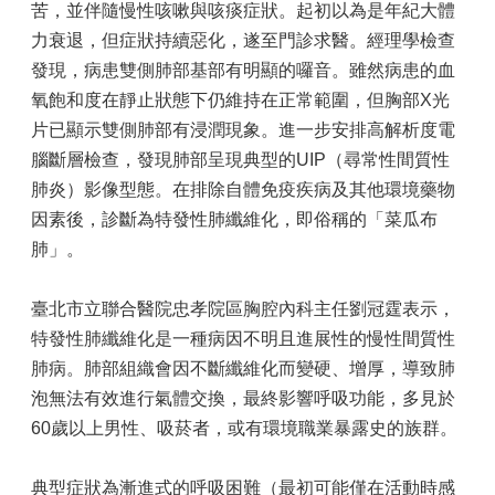
苦，並伴隨慢性咳嗽與咳痰症狀。起初以為是年紀大體
力衰退，但症狀持續惡化，遂至門診求醫。經理學檢查
發現，病患雙側肺部基部有明顯的囉音。雖然病患的血
氧飽和度在靜止狀態下仍維持在正常範圍，但胸部X光
片已顯示雙側肺部有浸潤現象。進一步安排高解析度電
腦斷層檢查，發現肺部呈現典型的UIP（尋常性間質性
肺炎）影像型態。在排除自體免疫疾病及其他環境藥物
因素後，診斷為特發性肺纖維化，即俗稱的「菜瓜布
肺」。
臺北市立聯合醫院忠孝院區胸腔內科主任劉冠霆表示，
特發性肺纖維化是一種病因不明且進展性的慢性間質性
肺病。肺部組織會因不斷纖維化而變硬、增厚，導致肺
泡無法有效進行氣體交換，最終影響呼吸功能，多見於
60歲以上男性、吸菸者，或有環境職業暴露史的族群。
典型症狀為漸進式的呼吸困難（最初可能僅在活動時感