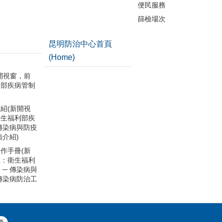
便民服務
篩檢場次
昆明防治中心首頁
(Home)
開視窗，前
利部疾病管制
紹(新開視
衛生福利部疾
 傳染病與防疫
病介紹)
作手冊(新
往：衛生福利
 ─ 傳染病與
 傳染病防治工