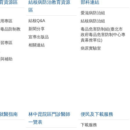
育資源區
結核病防治教育資源
部科連結
區
品
愛滋病防治組
結核Q&A
濫用專區
結核病防治組
新聞分享
所毒品防制教
毒品危害防制組(臺北市
政府毒品危害防制中心專
宣導出版品
責幕僚單位)
講習專區
相關連結
病原實驗室
區
作與補助
就醫指南
林中昆院區門診醫師
便民及下載服務
一覽表
下載服務