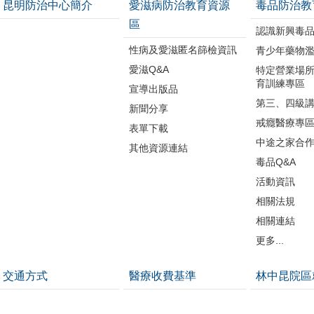
昆明防治中心簡介
愛滋病防治教育資源
毒品防治教
區
認識新興毒
性病及愛滋匿名篩檢資訊
青少年藥物
愛滋Q&A
特定營業場
育訓練專區
宣導出版品
第三、四級
新聞分享
戒癮醫療專
表單下載
中途之家合
其他資源連結
毒品Q&A
活動資訊
相關法規
相關連結
更多...
交通方式
醫療收費基準
林中昆院區