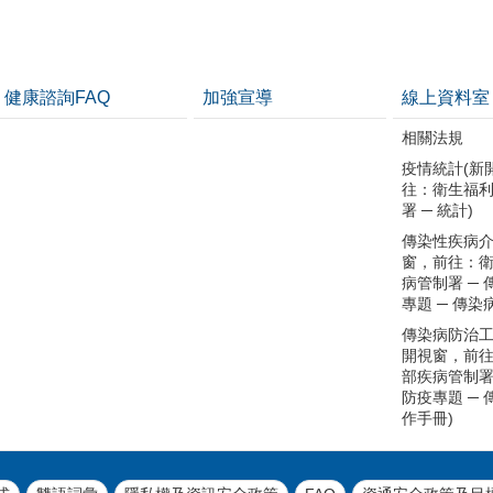
健康諮詢FAQ
加強宣導
線上資料室
相關法規
疫情統計(新
往：衛生福
署 ─ 統計)
傳染性疾病介
窗，前往：
病管制署 ─
專題 ─ 傳染
傳染病防治工
開視窗，前
部疾病管制署
防疫專題 ─
作手冊)