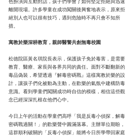
色扮演與互動對話，孩子們學會了如何堅定拒絕與迅速
離開現場。許多學童在成功闖關後興奮地表示，原來拒
絕別人也可以很有技巧，遇到危險時不再只會不知所
措。
寓教於樂深耕教育，親師醫警共創無毒校園
松德院區黃名琪院長表示，保護孩子免於毒害，是需要
教育、醫療、家長與各界共同的責任。面對不斷翻新的
毒品偽裝，希望透過『解毒密碼戰』這樣寓教於樂的設
計，讓孩子們化被動為主動，在歡樂的氣氛中建構防毒
意識。看到學童們闖關成功時自信的模樣，相信這些觀
念已經深深扎根在他們心中。
今日上午的活動在學童們高呼「我是反毒小偵探，解毒
密碼戰過關！」的歡樂聲中圓滿落幕。主辦單位期盼，
這群順利破關的「反毒小偵探」能將今日所學帶回家庭