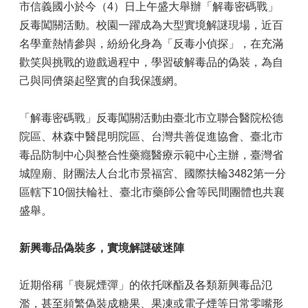
市信義國小於今（4）日上午盛大舉辦「解毒密碼戰」
反毒闖關活動。校園一躍成為大型實境解謎現場，近百
名學童熱情參與，紛紛化身為「反毒小偵探」，在充滿
歡笑與挑戰的遊戲過程中，學習破解毒品的偽裝，為自
己與同儕築起堅實的自我保護網。
「解毒密碼戰」反毒闖關活動由臺北市立聯合醫院松德
院區、林森中醫昆明院區、台灣共善促進協會、臺北市
毒品防制中心與整合性藥癮醫療示範中心主辦，臺灣省
城隍廟、財團法人台北市景福宮、國際扶輪3482第一分
區轄下10個扶輪社、臺北市藥師公會等民間團體也共襄
盛舉。
新興毒品偽裝多，實境解謎破迷陣
近期俗稱「喪屍煙彈」的依托咪酯及各類新興毒品氾
濫，甚至頻繁偽裝成糖果、果凍或電子煙等日常零嘴形