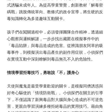
式誘騙未成年人。為提高學童警覺，創新教材「解毒密
碼戰」跳脫傳統單向、教條式的政令宣導，將生硬的反
毒知識轉化為多道趣味互動關卡。
孩子們在闖關過程中，必須發揮團隊合作精神，透過細
心觀察與邏輯解謎，一步步找出藏匿在模擬事件中的
「毒品陷阱」與毒品造成的危害。從辨識朋友阿草的吸
毒事件，到模擬演出毒品產生的副作用症狀，小偵探們
在實境互動中深刻瞭解到毒品無孔不入的危險性。
情境學習拒毒技巧，勇敢說「不」護身心
天使與魔鬼是最受學童歡迎的關卡，是模擬同儕誘惑與
好奇心驅使的「情境防衛戰」。小偵探們在關主的引導
下，不僅認識了新興毒品對大腦與身心造成的不可逆危
害，更親自學習演練多種拒絕毒品的實用技巧。藉由角