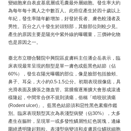
變細胞來自表皮基底層或毛囊最外層細胞。發生率大約
為每年每十萬人之中數百人。此癌症產生於四十歲以上
年紀，發生率隨年齡增加，好發於長者、膚色較淺者及
男性。百分之八十發生於頭頸部，其餘部位則較少見。
產生的原因主要是陽光中紫外線的曝曬量，三價砷化物
也是原因之一。
臺北市立聯合醫院中興院區皮膚科主任潘企岳表示，臨
床表現最常呈現的類型是單一膚色或藍黑色結節（佔
60%），發生在陽光曝曬的部位，像是臉部包括臉頰、
鼻子、耳朵，大小約0.5-1.5公分。初期表現很像痣，具
光滑表面及擴張之微血管。當腫瘤逐漸擴大會形成滾邊
樣隆起，中間常合併不規則潰瘍，俗稱「啃咬狀潰瘍
(Rodent ulcer)」。藍黑色結節須和惡性黑色素瘤作鑑
別。臨床表現類型其次為表淺型病變（佔30%），大多
產生在軀幹，呈現單一或多發性鱗屑性紅色斑塊，邊緣
圍繞透明隆起顆粒。表淺型病變須和皮膚原位鱗狀細胞