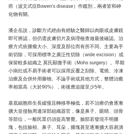
癌（波文式症Bowen's disease）作鑑別，兩者皆和砷
化物有關。
潘企岳說，診斷方式經由有經驗之醫師以肉眼或皮膚鏡
即可辨認，但仍需皮膚切片及病理檢查做最後確認。治
療方式依腫瘤大小、深度及部位而有所不同。主要為手
術切除，可採用標準之廣泛性切除（wide excision）或
保留較多組織之 莫氏顯微手術（Mohs surgery）。早期
小病灶或不易手術者可以採用反覆之刮除、電燒、冷凍
治療及合併外用藥物。不論手術或其他方式，整體治癒
率相當高（大於90%），術後應追蹤至少5年。
基底細胞癌生長緩慢且轉移率極低，若不治療仍會逐漸
擴大並侵蝕周邊深部組織器官，像是鼻子、眼睛、頭骨
等部位，一般民眾仍須提高警覺。臉部若發現不明腫
塊，包括臉頰、鼻子、耳朵，腫塊甚至逐漸擴大容易潰