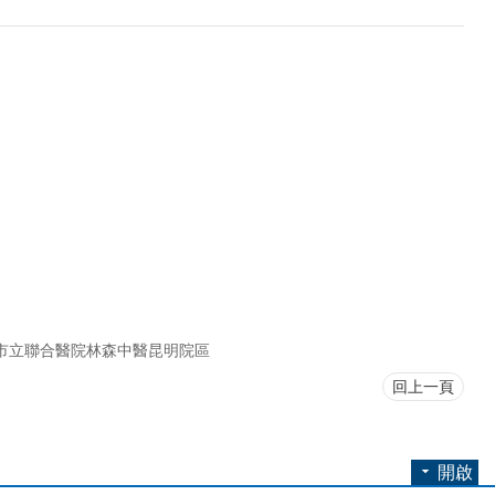
市立聯合醫院林森中醫昆明院區
回上一頁
開啟