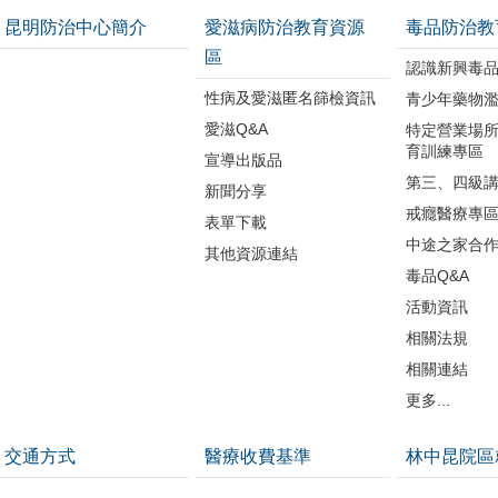
昆明防治中心簡介
愛滋病防治教育資源
毒品防治教
區
認識新興毒
性病及愛滋匿名篩檢資訊
青少年藥物
愛滋Q&A
特定營業場
育訓練專區
宣導出版品
第三、四級
新聞分享
戒癮醫療專
表單下載
中途之家合
其他資源連結
毒品Q&A
活動資訊
相關法規
相關連結
更多...
交通方式
醫療收費基準
林中昆院區