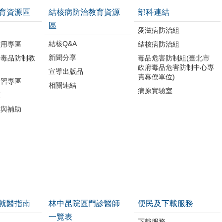
育資源區
結核病防治教育資源
部科連結
區
品
愛滋病防治組
結核Q&A
濫用專區
結核病防治組
新聞分享
所毒品防制教
毒品危害防制組(臺北市
政府毒品危害防制中心專
宣導出版品
責幕僚單位)
講習專區
相關連結
病原實驗室
區
作與補助
就醫指南
林中昆院區門診醫師
便民及下載服務
一覽表
下載服務