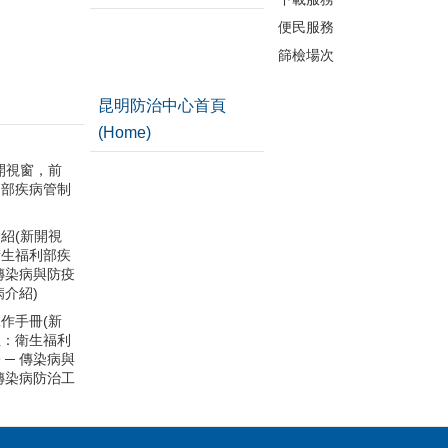
便民服務
篩檢場次
昆明防治中心首頁
(Home)
開視窗，前
利部疾病管制
紹(新開視
衛生福利部疾
 傳染病與防疫
病介紹)
作手冊(新
往：衛生福利
 ─ 傳染病與
 傳染病防治工