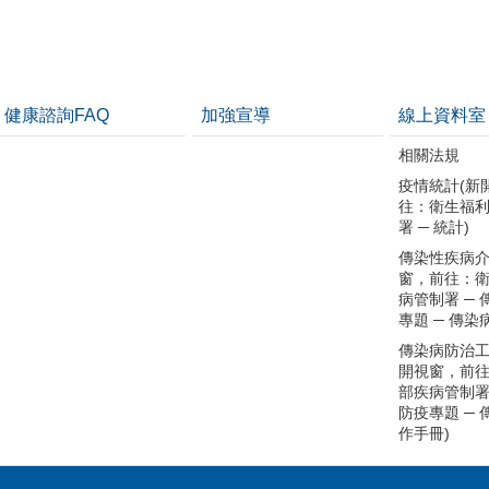
健康諮詢FAQ
加強宣導
線上資料室
相關法規
疫情統計(新
往：衛生福
署 ─ 統計)
傳染性疾病介
窗，前往：
病管制署 ─
專題 ─ 傳染
傳染病防治工
開視窗，前
部疾病管制署
防疫專題 ─
作手冊)