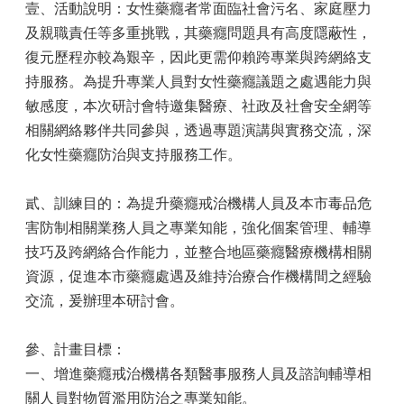
壹、活動說明：女性藥癮者常面臨社會污名、家庭壓力
及親職責任等多重挑戰，其藥癮問題具有高度隱蔽性，
復元歷程亦較為艱辛，因此更需仰賴跨專業與跨網絡支
持服務。為提升專業人員對女性藥癮議題之處遇能力與
敏感度，本次研討會特邀集醫療、社政及社會安全網等
相關網絡夥伴共同參與，透過專題演講與實務交流，深
化女性藥癮防治與支持服務工作。
貳、訓練目的：為提升藥癮戒治機構人員及本市毒品危
害防制相關業務人員之專業知能，強化個案管理、輔導
技巧及跨網絡合作能力，並整合地區藥癮醫療機構相關
資源，促進本市藥癮處遇及維持治療合作機構間之經驗
交流，爰辦理本研討會。
參、計畫目標：
一、增進藥癮戒治機構各類醫事服務人員及諮詢輔導相
關人員對物質濫用防治之專業知能。