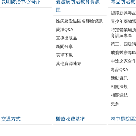
昆明防治中心簡介
愛滋病防治教育資源
毒品防治教
區
認識新興毒
性病及愛滋匿名篩檢資訊
青少年藥物
愛滋Q&A
特定營業場
育訓練專區
宣導出版品
第三、四級
新聞分享
戒癮醫療專
表單下載
中途之家合
其他資源連結
毒品Q&A
活動資訊
相關法規
相關連結
更多...
交通方式
醫療收費基準
林中昆院區