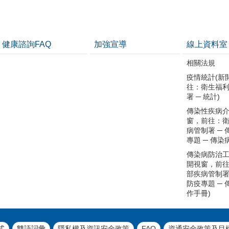
健康諮詢FAQ
加強宣導
線上資料室
相關法規
疫情統計(新
往：衛生福
署 ─ 統計)
傳染性疾病介
窗，前往：
病管制署 ─
專題 ─ 傳染
傳染病防治工
開視窗，前
部疾病管制署
防疫專題 ─
作手冊)
式
雙語詞彙
隱私權及資訊安全政策
FAQ
資通安全政策及目