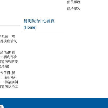
便民服務
篩檢場次
昆明防治中心首頁
(Home)
開視窗，前
利部疾病管制
紹(新開視
衛生福利部疾
 傳染病與防疫
病介紹)
作手冊(新
往：衛生福利
 ─ 傳染病與
 傳染病防治工
標