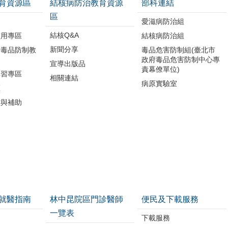
育資源區
結核病防治教育資源
部科連結
區
品
愛滋病防治組
結核Q&A
濫用專區
結核病防治組
新聞分享
所毒品防制教
毒品危害防制組(臺北市
政府毒品危害防制中心專
宣導出版品
責幕僚單位)
講習專區
相關連結
病原實驗室
區
作與補助
就醫指南
林中昆院區門診醫師
便民及下載服務
一覽表
下載服務